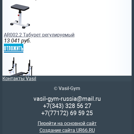
AR002.2 Табурет регулируемый
13 041
руб.
отложить
Контакты Vasil
© Vasil-Gym
AR012.2 Скамья для пауэрлифтинга домкратная blackste
47 816
руб.
vasil-gym-russia@mail.ru
отложить
+7(343)
328 56 27
+7(77172)
69 59 25
Перейти на основной сайт
Создание сайта UR66.RU