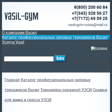
8(800)
200 60 84
Vasil-Gym
+7(343) 328 56 27
+7(7172)
69 59 25
vasil-gym-russia@mail.ru
О компании Васил
Каталог профессиональных силовых тренажеров Васил
Услуги Vasil
(
)
Ваша корзина
пуста
Главная
Каталог профессиональных силовых
тренажеров Васил
Тренажеры papasport УЗСИ
Скамья
для жима и пресса УЗСИ