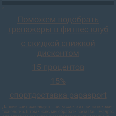
×
AR005 Скамья регулируемая передвижная роспитспорт
25 624
руб.
Поможем подобрать
отложить
тренажеры в фитнес клуб
с скидкой снижкой
дисконтом
AR011 Скамья для жима штанги роспитспорт
26 851
руб.
15 процентов
отложить
15%
спортдоставка papasport
Данный сайт использует файлы cookie и прочие похожие
технологии. В том числе, мы обрабатываем Ваш IP-адрес