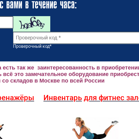
с вами в течение часа:
Проверочный код
*
 есть так же заинтересованность в приобретени
 всё это замечательное оборудование приобрест
со складов в Москве по всей России
ренажёры
Инвентарь
для фитнес за