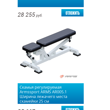
отложить
28 255
руб.
Скамья регулируемая
Armssport ARMS AR005.1
Ширина лежачего места
скамейки 25 см
отложить