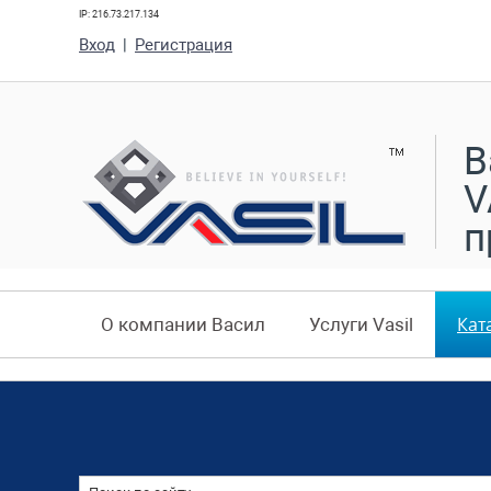
IP: 216.73.217.134
Вход
|
Регистрация
В
V
п
Кат
О компании Васил
Услуги Vasil