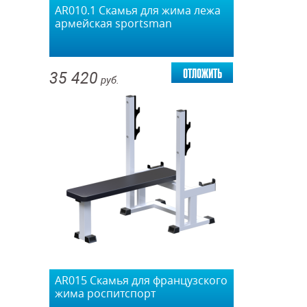
AR010.1 Скамья для жима лежа
армейская sportsman
отложить
35 420
руб.
AR015 Скамья для французского
жима роспитспорт