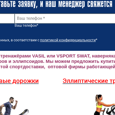
авьте заявку, и наш менеджер свяжется 
Ваш телефон
*
нных, в соответствии с
политикой конфиденциальности
*
 тренажёрами VASIL или VSPORT SWAT, наверняка
ров и эллипсоидов.
Мы можем предложить купить
ой спортдоставки, оптовой фирмы работающей 
вые дорожки
Эллиптические
т