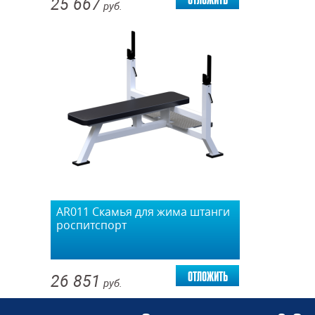
25 667
руб.
AR011 Скамья для жима штанги
роспитспорт
отложить
26 851
руб.