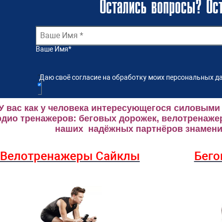
Остались вопросы? Ост
Ваше Имя
*
Даю своё согласие на обработку моих персональных да
У вас как у человека интересующегося силовыми
рдио тренажеров: беговых дорожек, велотренаже
наших надёжных партнёров знаменит
Велотренажеры Сайклы
Бего