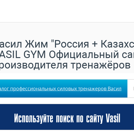
асил Жим "Россия + Казахс
ASIL GYM Официальный са
роизводителя тренажёров
алог профессиональных силовых тренажеров Васил
Используйте поиск по сайту Vasil