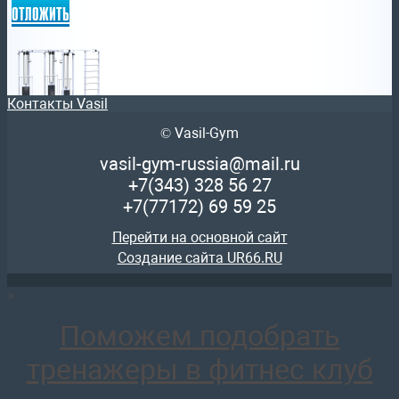
отложить
Контакты Vasil
© Vasil-Gym
AR087.3х2400 Биотонус-3+шведская стенка (стек 3х75кг)
205 788
руб.
vasil-gym-russia@mail.ru
отложить
+7(343)
328 56 27
+7(77172)
69 59 25
Перейти на основной сайт
Создание сайта UR66.RU
×
AR081.2х75 Кроссовер на базе блочной рамы(стек2х75)
137 154
руб.
Поможем подобрать
отложить
тренажеры в фитнес клуб