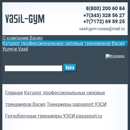
8(800)
200 60 84
Vasil-Gym
+7(343) 328 56 27
+7(7172)
69 59 25
vasil-gym-russia@mail.ru
О компании Васил
Каталог профессиональных силовых тренажеров Васил
Услуги Vasil
(
)
Ваша корзина
пуста
Главная
Каталог профессиональных силовых
тренажеров Васил
Тренажеры papasport УЗСИ
Грузоблочные тренажеры УЗСИ papasport.ru