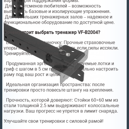
вариант для поддержания формы.
Для спортсменов-любителей – возможность
выполнять базовые и изолирующие упражнения.
Для небольших тренажерных залов – надежное и
функциональное оборудование по доступной цене.
Почему стоит выбрать тренажер VF-B2004?
Безопасность в одиночку: Прочные страховочные
упоры надежно поймают штангу, если силы иссякли.
Тренируйтесь на пределе без риска.
Продуманная эргономика: Регулируемые лотки и
гриф с шагом в 5 см позволяют идеально настроить
раму под ваш рост и цели.
Идеальная организация пространства: после
тренировки просто повесьте штангу на крепления.
Прочность, которой доверяют: Стойки 60×60 мм из
стали толщиной 2.5 мм выдерживают колоссальные
нагрузки. Ваш прогресс не упрется в лимит снаряда.
Улучшайте свои тренировки с силовой рамой!