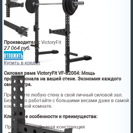
Производитель:
VictoryFit
27 064
руб.
отложить
Купить в кредит
Силовая рама VictoryFit VF-B2004: Мощь
профессионала на вашей стене. Экономия каждого
сантиметра.
Превратите любую стену в свой личный силовой зал.
Безопасно работайте с большими весами даже в самой
компактной комнате.
Ключевые особенности и преимущества:
Прочная и устойчивая конструкция