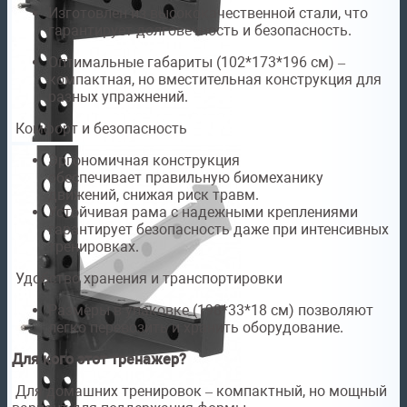
Изготовлен из высококачественной стали, что
гарантирует долговечность и безопасность.
Оптимальные габариты (102*173*196 см) –
компактная, но вместительная конструкция для
разных упражнений.
Комфорт и безопасность
Эргономичная конструкция
обеспечивает правильную биомеханику
движений, снижая риск травм.
Устойчивая рама с надежными креплениями
гарантирует безопасность даже при интенсивных
тренировках.
Удобство хранения и транспортировки
Размеры в упаковке (198*33*18 см) позволяют
легко перевозить и хранить оборудование.
Для кого этот тренажер?
Для домашних тренировок – компактный, но мощный