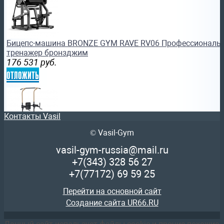
Бицепс-машина BRONZE GYM RAVE RV06 Профессиональ
тренажер бронзджим
176 531
руб.
отложить
Контакты Vasil
© Vasil-Gym
Турник 3 в 1 домашний OXYGEN FITNESS PARNASS турник 
vasil-gym-russia@mail.ru
vasil
+7(343)
328 56 27
10 661
руб.
+7(77172)
69 59 25
отложить
Перейти на основной сайт
Создание сайта UR66.RU