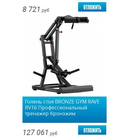
отложить
8 721
руб.
Голень стоя BRONZE GYM RAVE
RV16 Профессиональный
тренажер бронзжим
отложить
127 061
руб.