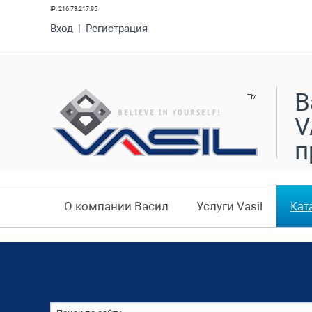
IP: 216.73.217.95
Вход
|
Регистрация
В
V
п
Кат
О компании Васил
Услуги Vasil