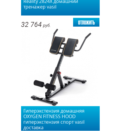
Reality 2824X домашний
тренажер vasil
отложить
32 764
руб.
Гиперэкстензия домашняя
OXYGEN FITNESS HOOD
гиперэкстензия спорт vasil
доставка