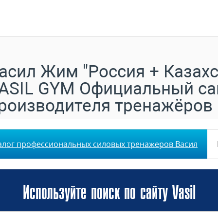
асил Жим "Россия + Казахс
ASIL GYM Официальный са
роизводителя тренажёров
алог профессиональных силовых тренажеров Васил
Используйте поиск по сайту Vasil