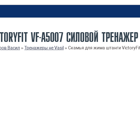
TORYFIT VF-A5007 СИЛОВОЙ ТРЕНАЖЕ
ров Васил
»
Тренажеры не Vasil
»
Скамья для жима штанги VictoryFi