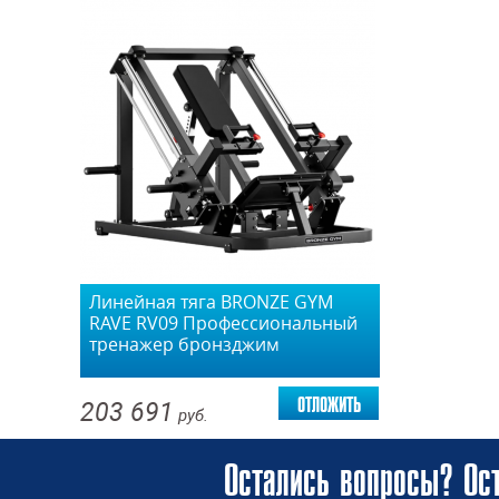
Линейная тяга BRONZE GYM
RAVE RV09 Профессиональный
тренажер бронзджим
отложить
203 691
руб.
Остались вопросы? Ост