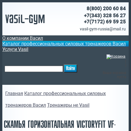
8(800)
200 60 84
Vasil-Gym
+7(343) 328 56 27
+7(7172)
69 59 25
vasil-gym-russia@mail.ru
О компании Васил
Каталог профессиональных силовых тренажеров Васил
Услуги Vasil
(
)
Ваша корзина
пуста
Главная
Каталог профессиональных силовых
тренажеров Васил
Тренажеры не Vasil
СКАМЬЯ ГОРИЗОНТАЛЬНАЯ VICTORYFIT VF-