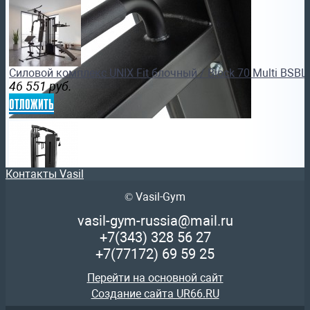
Силовой комплекс UNIX Fit блочный / Block 70 Multi BSB
46 551
руб.
отложить
Контакты Vasil
© Vasil-Gym
Двойная регулируемая тяга профессиональный тренаж
PARTNER ML-816
vasil-gym-russia@mail.ru
274 202
руб.
Старая цена:
264 801
руб.
+7(343)
328 56 27
отложить
+7(77172)
69 59 25
Перейти на основной сайт
Создание сайта UR66.RU