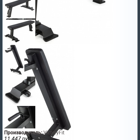
Производитель:
VictoryFit
11 447
руб.