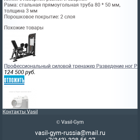
Рама: стальная прямоугольная труба 80 * 50 мм,
толщина 3 мм
Порошковое покрытие: 2 слоя
Похожие товары
Профессиональный силовой тренажер Разведение ног Pro
124 500
руб.
отложить
Контакты Vasil
© Vasil-Gym
Разгибание спины профессиональный BRONZE GYM PAR
бронзджим
vasil-gym-russia@mail.ru
175 990
руб.