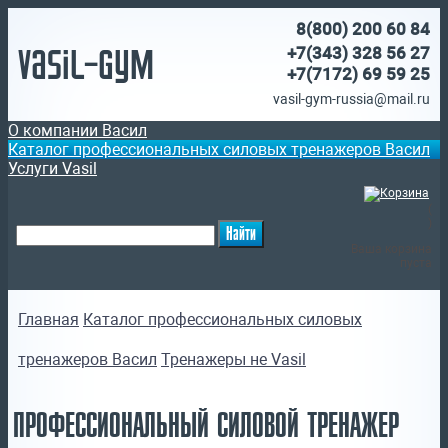
8(800)
200 60 84
Vasil-Gym
+7(343) 328 56 27
+7(7172)
69 59 25
vasil-gym-russia@mail.ru
О компании Васил
Каталог профессиональных силовых тренажеров Васил
Услуги Vasil
(
)
Ваша корзина
пуста
Главная
Каталог профессиональных силовых
тренажеров Васил
Тренажеры не Vasil
ПРОФЕССИОНАЛЬНЫЙ СИЛОВОЙ ТРЕНАЖЕР