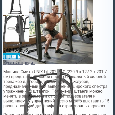
Производитель:
Unixfit
152 194
руб.
отложить
Купить в кредит
Машина Смита UNIX Fit 202 PRO (220.9 х 127.2 х 231.7
см) представляет собой профессиональный силовой
тренажер для оборудования фитнес-клубов,
предназначенный для выполнения широкого спектра
упражнений со штангой. Положение штанги можно
менять в зависимости от роста пользователя и
выполняемых упражнений. Всего можно выставить 15
разных позиций для грифа на страховочных крюках.
Прочная стальная рама выдерживает значительные