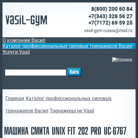
8(800)
200 60 84
Vasil-Gym
+7(343) 328 56 27
+7(7172)
69 59 25
vasil-gym-russia@mail.ru
О компании Васил
Каталог профессиональных силовых тренажеров Васил
Услуги Vasil
(
)
Ваша корзина
пуста
Главная
Каталог профессиональных силовых
тренажеров Васил
Тренажеры не Vasil
МАШИНА СМИТА UNIX FIT 202 PRO UC-6767