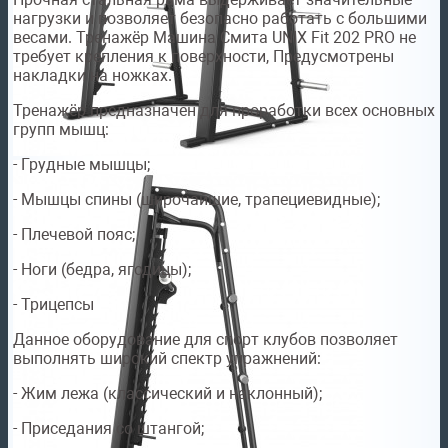
нагрузки и позволяет безопасно работать с большими
весами. Тренажёр Машина Смита UNIX Fit 202 PRO не
требует крепления к поверхности, Предусмотрены
накладки на ножках.
Тренажёр предназначен для проработки всех основных
групп мышц:
- Грудные мышцы;
- Мышцы спины (широчайшие, трапециевидные);
- Плечевой пояс;
- Ноги (бедра, ягодицы);
- Трицепсы
Данное оборудование для спорт клубов позволяет
выполнять широкий спектр упражнений:
- Жим лежа (классический и наклонный);
- Приседания со штангой;