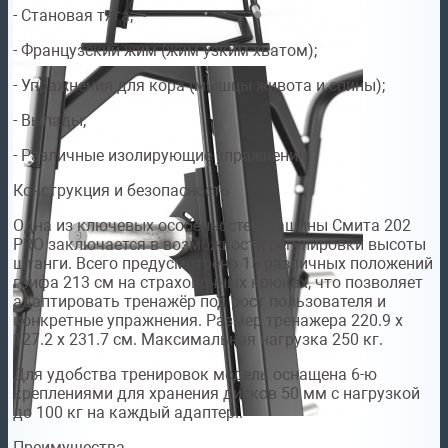
- Становая тяга;
- Французский жим (жим узким хватом);
- Упражнения для кора (мышцы живота и спины);
- Выпады;
- Различные изолирующие упражнения.
Конструкция и безопасность
Одна из ключевых особенностей машины Смита 202
PRO заключается в возможности регулировки высоты
штанги. Всего предусмотрено 15 различных положений
грифа 213 см на страховочных крюках, что позволяет
адаптировать тренажёр под рост пользователя и
конкретные упражнения. Размер тренажера 220.9 х
127.2 х 231.7 см. Максимальная нагрузка 250 кг.
Для удобства тренировок модель оснащена 6-ю
креплениями для хранения дисков 50 мм с нагрузкой
до 100 кг на каждый адаптер..
Преимущества