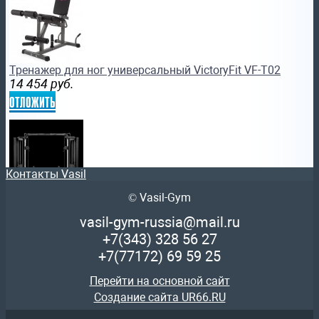
Тренажер для ног универсальный VictoryFit VF-T02
14 454
руб.
отложить
Контакты Vasil
© Vasil-Gym
Кроссовер профессиональный стек 200 кг BRONZE GYM 
силовой тренажер бронзджим
vasil-gym-russia@mail.ru
278 381
руб.
+7(343)
328 56 27
отложить
+7(77172)
69 59 25
Перейти на основной сайт
Создание сайта UR66.RU