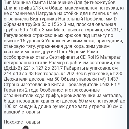
Тип Машина Смита Назначение Для фитнес-клубов
Длина грифа 213 см Общая максимальная нагрузка, кг
не ограничена Нагрузка на стойки для штанги, кг не
ограничена Вид турника Напольный Профиль, мм D-
образная трубка 53 х 156 х 3 мм, плоская овальная
трубка 50 х 100 х 3 мм Макс. высота турника, см 231,7
Регулировка страховочных крюков под штангу по
высоте 15 уровней Упражнения жим лежа, приседания,
становую тягу, упражнения для кора, жим узким
хватом и многие другие Цвет Черный Рама
особопрочная сталь Сертификаты CE, RoHS Материал
легированная сталь Размер в рабочем состоянии, см
(ДхШхВ) 221 х 127,2 х 231,7 Габариты в упаковке, см
244 х 137 х 43 Вес товара, кг 202 Вес в упаковке, кг 235
Держатели дисков, мм 50 Объем упаковки (м³) 1,437
Страна изготовления Китай Производитель UNIX Fit™
Гарантия 2 года Особенности страховочные
ограничители хода грифа, крюки-ловушки из металла,
6 адаптеров для хранения дисков 50 мм с нагрузкой до
100 кг каждый, длина ручек для хвата у грифа 30 см с
каждой стороны
Похожие товары