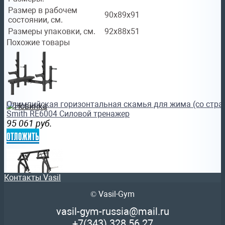
Размер в рабочем
90х89x91
состоянии, см.
Размеры упаковки, см.
92х88x51
Похожие товары
Олимпийская горизонтальная скамья для жима (со стр
Smith RE6004 Силовой тренажер
95 061
руб.
отложить
Контакты Vasil
© Vasil-Gym
Профессиональный тренажер Плечевой жим наклонный н
vasil-gym-russia@mail.ru
Protrain LFP121 василжим
+7(343)
328 56 27