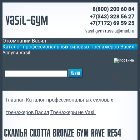
8(800)
200 60 84
Vasil-Gym
+7(343) 328 56 27
+7(7172)
69 59 25
vasil-gym-russia@mail.ru
О компании Васил
Каталог профессиональных силовых тренажеров Васил
Услуги Vasil
(
)
Ваша корзина
пуста
Главная
Каталог профессиональных силовых
тренажеров Васил
Тренажеры не Vasil
СКАМЬЯ СКОТТА BRONZE GYM RAVE RE54