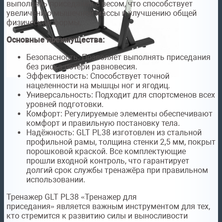
выполнять приседания с весом, что способствует
увеличению мышечной массы и улучшению общей
физической формы.
Основные преимущества:
Безопасность: Позволяет выполнять приседания
без риска потери равновесия.
Эффективность: Способствует точной
нацеленности на мышцы ног и ягодиц.
Универсальность: Подходит для спортсменов всех
уровней подготовки.
Комфорт: Регулируемые элементы обеспечивают
комфорт и правильную постановку тела.
Надёжность: GLT PL38 изготовлен из стальной
профильной рамы, толщина стенки 2,5 мм, покрыт
порошковой краской. Все комплектующие
прошли входной контроль, что гарантирует
долгий срок службы тренажёра при правильном
использовании.
Тренажер GLT PL38 «Тренажер для
приседания» является важным инструментом для тех,
кто стремится к развитию силы и выносливости