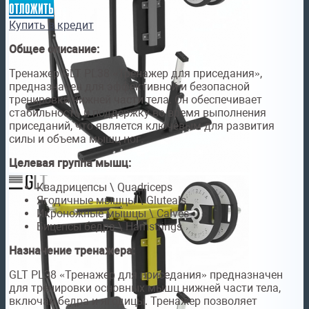
отложить
Купить в кредит
Общее описание:
Тренажер GLT PL38 «Тренажер для приседания»,
предназначен для эффективной и безопасной
тренировки нижней части тела. Он обеспечивает
стабильность и поддержку во время выполнения
приседаний, что является ключевым для развития
силы и объема мышц ног.
Целевая группа мышц:
Квадрицепсы \ Quadriceps
Ягодичные мышцы \ Gluteals
Икроножные мышцы \ Calves
Бицепсы бедра \ Hamstrings
Назначение тренажера:
GLT PL38 «Тренажер для приседания» предназначен
для тренировки основных мышц нижней части тела,
включая бедра и ягодицы. Тренажер позволяет