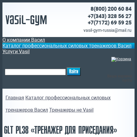
8(800)
200 60 84
Vasil-Gym
+7(343) 328 56 27
+7(7172)
69 59 25
vasil-gym-russia@mail.ru
О компании Васил
Каталог профессиональных силовых тренажеров Васил
Услуги Vasil
(
)
Ваша корзина
пуста
Главная
Каталог профессиональных силовых
тренажеров Васил
Тренажеры не Vasil
GLT PL38 «ТРЕНАЖЕР ДЛЯ ПРИСЕДАНИЯ»