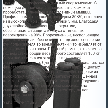
тренерами и профессиональными спортсменами. C
помощью данной модели пользователь сможет
проработать плечевые и дельтовидные мышцы.
Профиль рамы тренажера, размером 80*80, выполнен
из высокопрочной стали толщиной 3 мм. Благодаря
двухслойному порошковому покрытию,
обеспечивается защита корпуса от внешних
повреждений на 99%. Прорезиненные, нескользящие
рукоятки модели обеспечивают надежное сцепление
рук пользователя во время занятий, что избавляет от
риска получения травм. Прочный ремень, отвечает за
подъем стека, общий вес которого составляет 100 кг.
Сами плиты стека изготовлены из прочной
легированной стали. Для простоты использования, все
фиксаторы на тренажере выполнены в ярких цветах*.
Установленное на модели эргономичное сиденье из
высокопрочной экокожи гарантирует повышенный
комфорт на протяжении всей тренировки. Подушки с
полиуретановым наполнителем максимально
смягчают давление на ноги. Фиксатор для ног
регулируется по вертикали.
ХАРАКТЕРИСТИКИ