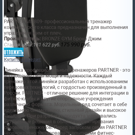
PARTNER ML-809- профессиональный тренажер
коммерческого класса предназначен для выполнения
упражнения жим от плеч.
Производитель:
BRONZE GYM Бронз Джим
175 990
руб.
Старая цена:
181 622
руб.
отложить
Купить в кредит
Линейка профессиональных тренажеров PARTNER - это
воплощение силы мощи и надежности. Каждый
тренажер этой линейки разработан с использованием
передовых технологий, с гордостью произведенный в
России. PARTNER - отличное решение для интеграции в
фитнес-клубы и другие спортивные учреждения
различного формата. Модельный ряд сочетает в себе
идеальную биомеханику, стильный дизайн и высокое
качество. При разработке продукта учитывались
актуальные решения в области проектирования
силовых тренажеров. Перед запуском серия PARTNER
неоднократно тестировалась опытными фитнес-