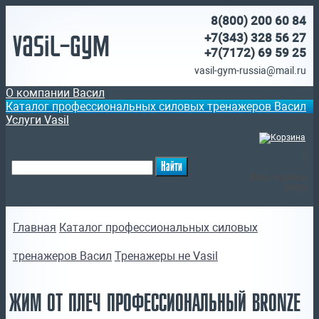
8(800)
200 60 84
Vasil-Gym
+7(343) 328 56 27
+7(7172)
69 59 25
vasil-gym-russia@mail.ru
О компании Васил
Каталог профессиональных силовых тренажеров Васил
Услуги Vasil
(
)
Ваша корзина
пуста
Главная
Каталог профессиональных силовых
тренажеров Васил
Тренажеры не Vasil
ЖИМ ОТ ПЛЕЧ ПРОФЕССИОНАЛЬНЫЙ BRONZE