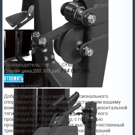
Производитель:
BRONZE GYM
194 061
руб.
Старая цена:
200 305
руб.
отложить
Купить в кредит
Добро пожаловать в мир профессионального
спортивного оборудования! Представляем вашему
вниманию уникальный тренажер для горизонтальной
тяги Bronze Gym Partner ML-808 от известного
производителя Fitathlon Group, с гордостью
произведенный в России. Этот высококачественный
тренажер станет неотъемлемой частью вашей