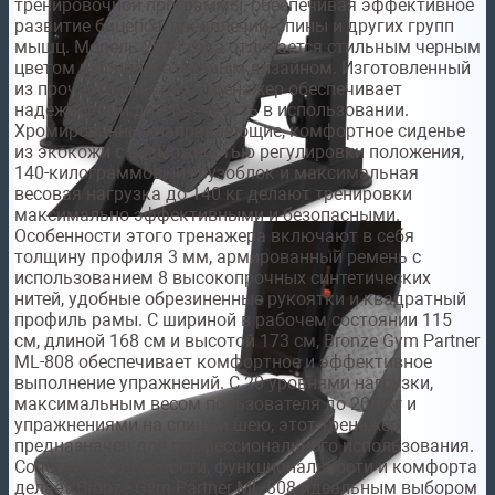
тренировочной программы, обеспечивая эффективное
развитие бицепса, предплечий, спины и других групп
мышц. Модель 2024 года отличается стильным черным
цветом и привлекательным дизайном. Изготовленный
из прочного пластика, тренажер обеспечивает
надежность и долговечность в использовании.
Хромированные направляющие, комфортное сиденье
из экокожи с возможностью регулировки положения,
140-килограммовый грузоблок и максимальная
весовая нагрузка до 140 кг делают тренировки
максимально эффективными и безопасными.
Особенности этого тренажера включают в себя
толщину профиля 3 мм, армированный ремень с
использованием 8 высокопрочных синтетических
нитей, удобные обрезиненные рукоятки и квадратный
профиль рамы. С шириной в рабочем состоянии 115
см, длиной 168 см и высотой 173 см, Bronze Gym Partner
ML-808 обеспечивает комфортное и эффективное
выполнение упражнений. С 20 уровнями нагрузки,
максимальным весом пользователя до 200 кг и
упражнениями на спину и шею, этот тренажер
предназначен для профессионального использования.
Сочетание надежности, функциональности и комфорта
делает Bronze Gym Partner ML-808 идеальным выбором