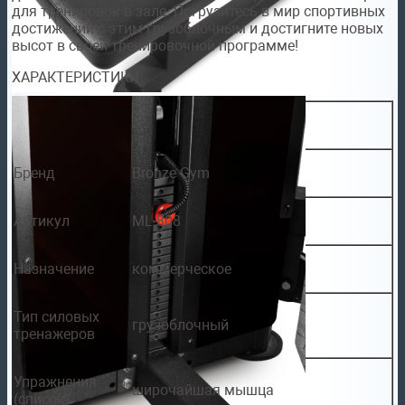
для тренировок в зале. Погрузитесь в мир спортивных
достижений с этим грузоблочным и достигните новых
высот в своей тренировочной программе!
ХАРАКТЕРИСТИКИ
Бренд
Bronze Gym
Артикул
ML-808
Назначение
коммерческое
Тип силовых
грузоблочный
тренажеров
Упражнения
широчайшая мышца
(список)