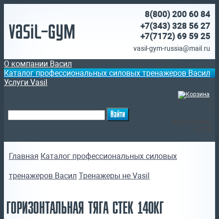
8(800)
200 60 84
Vasil-Gym
+7(343) 328 56 27
+7(7172)
69 59 25
vasil-gym-russia@mail.ru
О компании Васил
Каталог профессиональных силовых тренажеров Васил
Услуги Vasil
(
)
Ваша корзина
пуста
Главная
Каталог профессиональных силовых
тренажеров Васил
Тренажеры не Vasil
ГОРИЗОНТАЛЬНАЯ ТЯГА СТЕК 140КГ