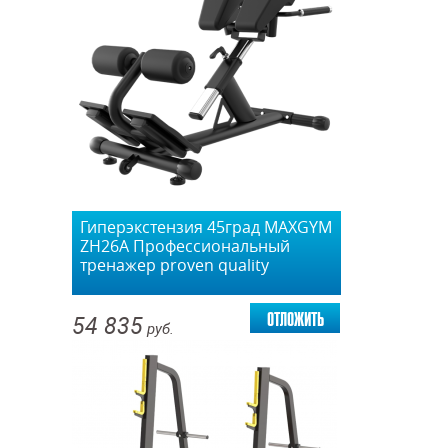
Гиперэкстензия 45град MAXGYM
ZH26А Профессиональный
тренажер proven quality
отложить
54 835
руб.