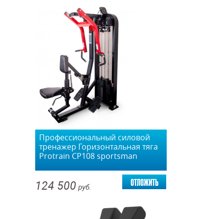
Профессиональный силовой
тренажер Горизонтальная тяга
Protrain CP108 sportsman
отложить
124 500
руб.