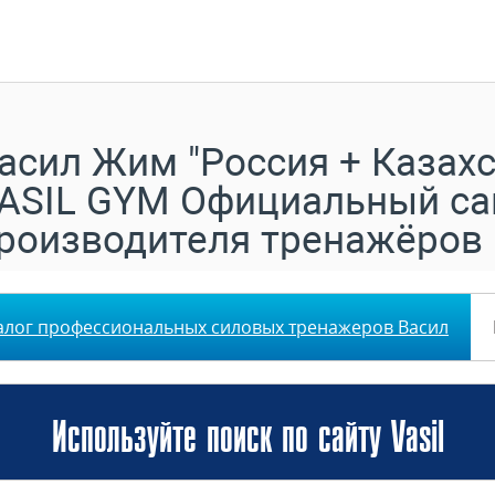
асил Жим "Россия + Казахс
ASIL GYM Официальный са
роизводителя тренажёров
алог профессиональных силовых тренажеров Васил
Используйте поиск по сайту Vasil