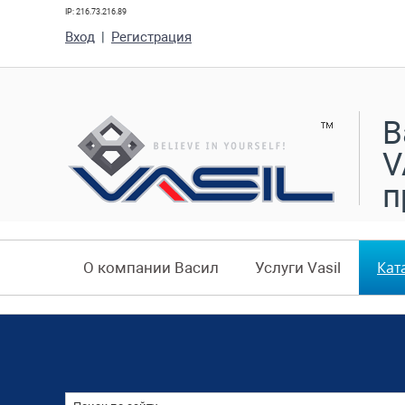
IP: 216.73.216.89
Вход
|
Регистрация
В
V
п
Кат
О компании Васил
Услуги Vasil