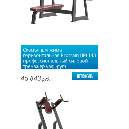
Скамья для жима
горизонтальная Protrain BPL143
профессиональный силовой
тренажер vasil-gym
отложить
45 843
руб.