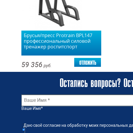
Брусья/пресс Protrain BPL147
профессиональный силовой
тренажер роспитспорт
отложить
59 356
руб.
Остались вопросы? Ост
Ваше Имя
*
Даю своё согласие на обработку моих персональных да