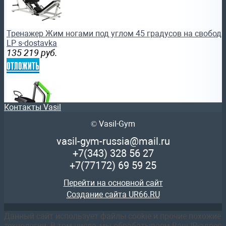
Тренажер Жим ногами под углом 45 градусов на свободны
LP s-dostavka
135 219
руб.
отложить
Контакты Vasil
© Vasil-Gym
Тренажер силовой Отведение ног назад (ягодицы) Victory
vasil-gym-russia@mail.ru
104 761
руб.
+7(343)
328 56 27
отложить
+7(77172)
69 59 25
Перейти на основной сайт
Создание сайта UR66.RU
Данный сайт использует файлы cookie и прочие похожие
технологии. В том числе, мы обрабатываем Ваш IP-адрес