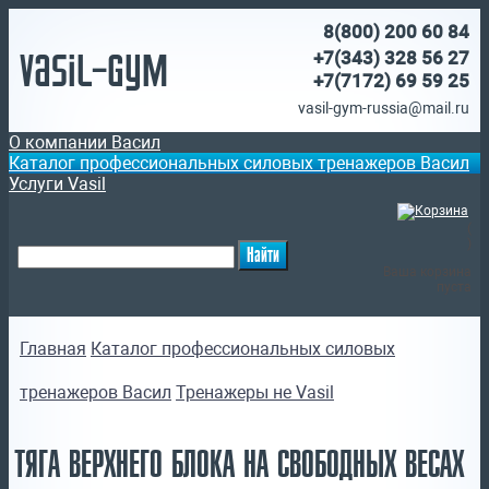
8(800)
200 60 84
Vasil-Gym
+7(343) 328 56 27
+7(7172)
69 59 25
vasil-gym-russia@mail.ru
О компании Васил
Каталог профессиональных силовых тренажеров Васил
Услуги Vasil
(
)
Ваша корзина
пуста
Главная
Каталог профессиональных силовых
тренажеров Васил
Тренажеры не Vasil
ТЯГА ВЕРХНЕГО БЛОКА НА СВОБОДНЫХ ВЕСАХ