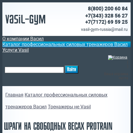
8(800)
200 60 84
Vasil-Gym
+7(343) 328 56 27
+7(7172)
69 59 25
vasil-gym-russia@mail.ru
О компании Васил
Каталог профессиональных силовых тренажеров Васил
Услуги Vasil
(
)
Ваша корзина
пуста
Главная
Каталог профессиональных силовых
тренажеров Васил
Тренажеры не Vasil
ШРАГИ НА СВОБОДНЫХ ВЕСАХ PROTRAIN