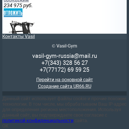
234 975
руб.
отложить
Контакты Vasil
© Vasil-Gym
Плечевой жим наклонный на свободных весах Protrain L
vasil-gym-russia@mail.ru
Профессиональный тренажер
+7(343)
328 56 27
94 818
руб.
+7(77172)
69 59 25
отложить
Перейти на основной сайт
Создание сайта UR66.RU
Данный сайт использует файлы cookie и прочие похожие
технологии. В том числе, мы обрабатываем Ваш IP-адрес
для определения региона местоположения. Используя
Силовой комплекс DFC D7009 мультистанция
данный сайт, вы подтверждаете свое согласие с
73 711
руб.
политикой конфиденциальности
сайта.
отложить
ОК