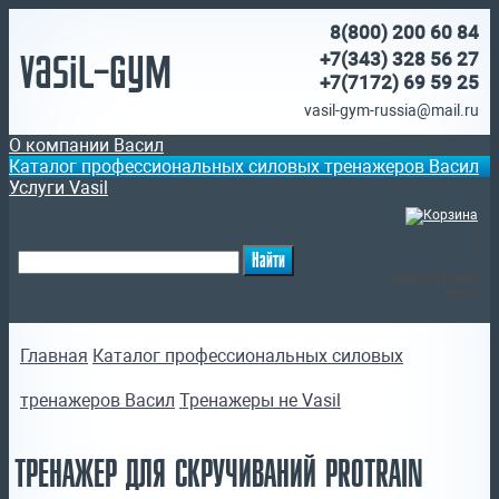
8(800)
200 60 84
Vasil-Gym
+7(343) 328 56 27
+7(7172)
69 59 25
vasil-gym-russia@mail.ru
О компании Васил
Каталог профессиональных силовых тренажеров Васил
Услуги Vasil
(
)
Ваша корзина
пуста
Главная
Каталог профессиональных силовых
тренажеров Васил
Тренажеры не Vasil
ТРЕНАЖЕР ДЛЯ СКРУЧИВАНИЙ PROTRAIN