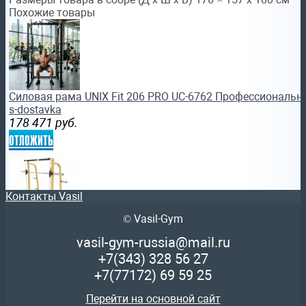
Похожие товары
Силовая рама UNIX Fit 206 PRO UC-6762 Профессиональн
s-dostavka
178 471
руб.
отложить
Контакты Vasil
© Vasil-Gym
Машина Смита DFC STONERISE D006 домашний силовой 
vasil-gym-russia@mail.ru
67 901
руб.
+7(343)
328 56 27
отложить
+7(77172)
69 59 25
Перейти на основной сайт