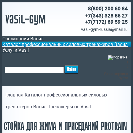
8(800)
200 60 84
Vasil-Gym
+7(343) 328 56 27
+7(7172)
69 59 25
vasil-gym-russia@mail.ru
О компании Васил
Каталог профессиональных силовых тренажеров Васил
Услуги Vasil
(
)
Ваша корзина
пуста
Главная
Каталог профессиональных силовых
тренажеров Васил
Тренажеры не Vasil
СТОЙКА ДЛЯ ЖИМА И ПРИСЕДАНИЙ PROTRAIN