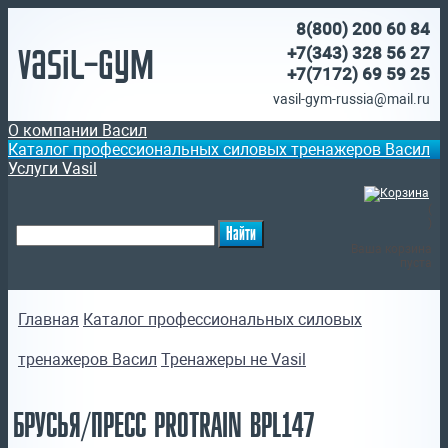
8(800)
200 60 84
Vasil-Gym
+7(343) 328 56 27
+7(7172)
69 59 25
vasil-gym-russia@mail.ru
О компании Васил
Каталог профессиональных силовых тренажеров Васил
Услуги Vasil
(
)
Ваша корзина
пуста
Главная
Каталог профессиональных силовых
тренажеров Васил
Тренажеры не Vasil
БРУСЬЯ/ПРЕСС PROTRAIN BPL147