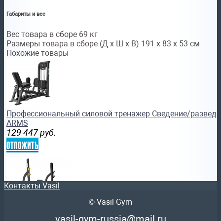
Габариты и вес
Вес товара в сборе 69 кг
Размеры товара в сборе (Д x Ш x В) 191 х 83 х 53 см
Похожие товары
Профессиональный силовой тренажер Сведение/разведени
ARMS
129 447
руб.
отложить
Контакты Vasil
© Vasil-Gym
Скамья для жима наклонная Protrain LFP142 силовой тр
vasil-gym-russia@mail.ru