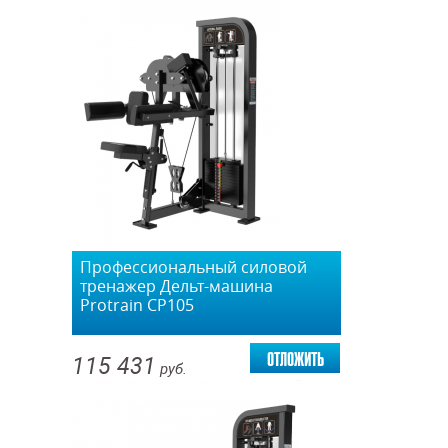
Профессиональный силовой
тренажер Дельт-машина
Protrain CP105
отложить
115 431
руб.