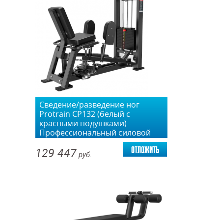
Сведение/разведение ног
Protrain CP132 (белый с
красными подушками)
Профессиональный силовой
тренажер proven quality
отложить
129 447
руб.