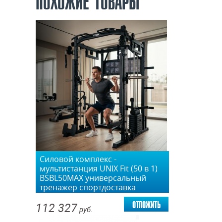
ПОХОЖИЕ ТОВАРЫ
Силовой комплекс -
мультистанция UNIX Fit (50 в 1)
BSBL50MAX универсальный
тренажер спортдоставка
отложить
112 327
руб.