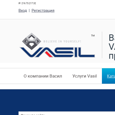
IP: 216.73.217.32
Вход
|
Регистрация
В
V
п
Кат
О компании Васил
Услуги Vasil