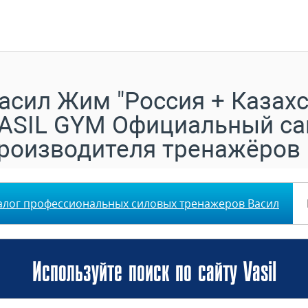
асил Жим "Россия + Казахс
ASIL GYM Официальный са
роизводителя тренажёров
алог профессиональных силовых тренажеров Васил
Используйте поиск по сайту Vasil