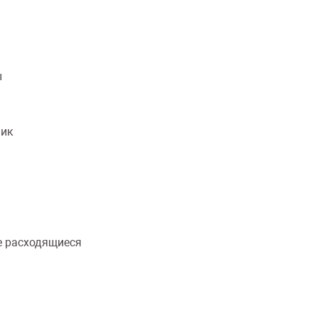
ы
ник
 расходящиеся