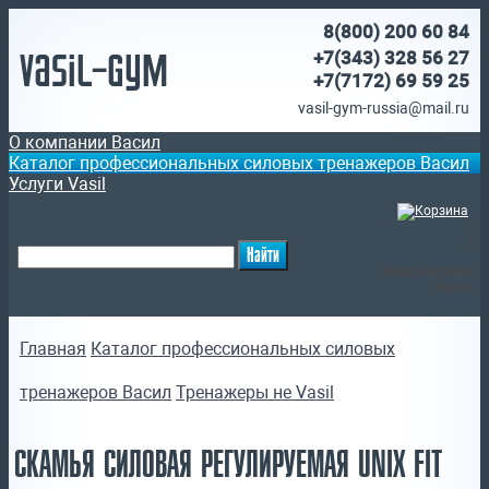
8(800)
200 60 84
Vasil-Gym
+7(343) 328 56 27
+7(7172)
69 59 25
vasil-gym-russia@mail.ru
О компании Васил
Каталог профессиональных силовых тренажеров Васил
Услуги Vasil
(
)
Ваша корзина
пуста
Главная
Каталог профессиональных силовых
тренажеров Васил
Тренажеры не Vasil
СКАМЬЯ СИЛОВАЯ РЕГУЛИРУЕМАЯ UNIX FIT