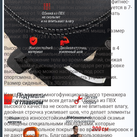
скамью легко адаптировать в соответствии с фитнес-
целями пользователя. Наклон спинки регулируется в 7-
ти уровнях от 90 до -14°, что позволяет подобрать
нужную позицию для тренировки. Возможно
установить отрицательный угол наклона и
проработать нижнюю часть грудных мышц. Размер
спинки: 80 х 32/24 х 5,5 см.
Высота сиденья силовой скамьи регулируется в 4
положениях. Правильная высота обеспечивает
удобное положение тела во время занятий, снижая
риск травм и дискомфорта. Благодаря регулировке
высоты скамью можно настроить под рост
спортсмена, а также разнообразить упражнения.
Размер сиденья: 33 х 30/20 х 5,5 см.
Каждый элемент многофункционального тренажера
продуман с учетом всех деталей. Обивка из ПВХ
высокого качества не скользит и не впитывает влагу,
двойная строчка усиливает шов, что делает элементы
тренажера износостойкими. Ножки силовой скамьи
оснащены специальными накладками, которые
защищают напольное покрытие во время тренировок и
не дают скользить. Благодаря использованию