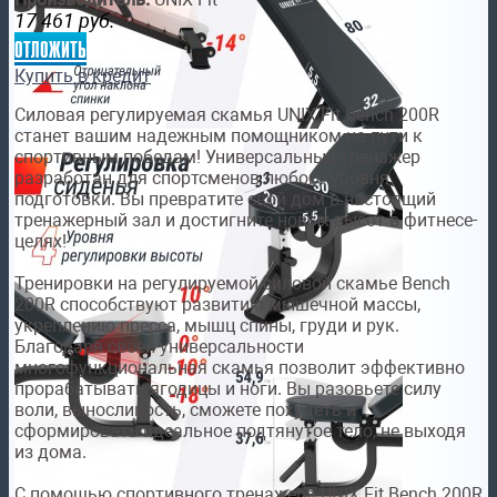
17 461
руб.
отложить
Купить в кредит
Силовая регулируемая скамья UNIX Fit Bench 200R
станет вашим надежным помощником на пути к
спортивным победам! Универсальный тренажер
разработан для спортсменов любого уровня
подготовки. Вы превратите свой дом в настоящий
тренажерный зал и достигните новых высот в фитнесе-
целях!
Тренировки на регулируемой силовой скамье Bench
200R способствуют развитию мышечной массы,
укреплению пресса, мышц спины, груди и рук.
Благодаря своей универсальности
многофункциональная скамья позволит эффективно
прорабатывать ягодицы и ноги. Вы разовьете силу
воли, выносливость, сможете похудеть и
сформировать идеальное подтянутое тело, не выходя
из дома.
С помощью спортивного тренажера UNIX Fit Bench 200R