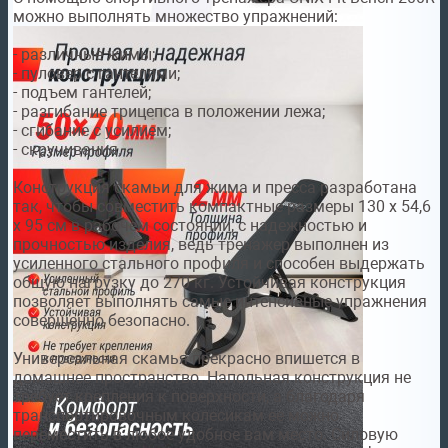
можно выполнять множество упражнений:
- различные жимы;
- пуловер с гантелями;
- подъем гантелей;
- разгибание трицепса в положении лежа;
- сгибание с усилием;
- скручивания.
Конструкция скамьи для жима и пресса разработана
так, чтобы совместить компактные размеры 130 x 54,6
x 95 см в рабочем состоянии, с надежностью и
прочностью изделия, ведь тренажер выполнен из
усиленного стального профиля и способен выдержать
общую нагрузку до 270 кг. Устойчивая конструкция
позволяет выполнять самые интенсивные упражнения
совершенно безопасно.
Универсальная скамья прекрасно впишется в
домашнее пространство. Напольная конструкция не
требует крепления к поверхности, а благодаря
транспортировочным колесикам ее можно
переместить в любое удобное вам место. Силовую