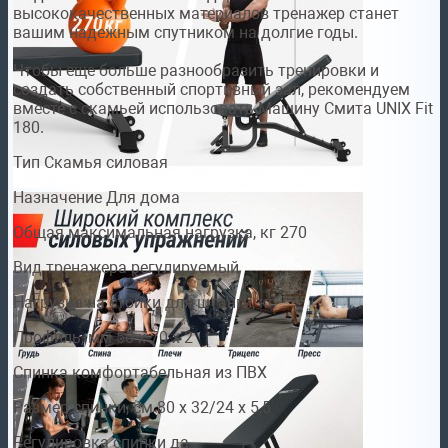
высококачественных материалов тренажер станет
вашим надежным спутником на долгие годы.
Чтобы еще больше разнообразить тренировки и
создать собственный спортивный зал, рекомендуем
вместе с скамьей использовать Машину Смита UNIX Fit
180.
Тип Скамья силовая
Назначение Для дома
Общая максимальная нагрузка, кг 270
Вид тренажера регулируемый
Нагрузка на стойки для штанги, кг -
Профиль, мм 50 х 70 х 2
Спинка комфортабельная из ПВХ
Размер спинки, см 80 х 32/24 х 5,5
Регулировка спинки да