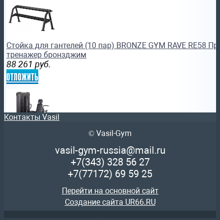
Стойка для гантелей (10 пар) BRONZE GYM RAVE RE58 П
тренажер бронзджим
88 261
руб.
отложить
Контакты Vasil
© Vasil-Gym
Грудной жим Protrain CPB101-96 тренажер силовой
vasil-gym-russia@mail.ru
151 935
руб.
+7(343)
328 56 27
отложить
+7(77172)
69 59 25
Перейти на основной сайт
Создание сайта UR66.RU