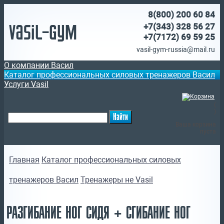
8(800)
200 60 84
Vasil-Gym
+7(343) 328 56 27
+7(7172)
69 59 25
vasil-gym-russia@mail.ru
О компании Васил
Каталог профессиональных силовых тренажеров Васил
Услуги Vasil
(
)
Ваша корзина
пуста
Главная
Каталог профессиональных силовых
тренажеров Васил
Тренажеры не Vasil
РАЗГИБАНИЕ НОГ СИДЯ + СГИБАНИЕ НОГ