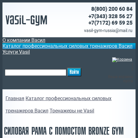
8(800)
200 60 84
Vasil-Gym
+7(343) 328 56 27
+7(7172)
69 59 25
vasil-gym-russia@mail.ru
О компании Васил
Каталог профессиональных силовых тренажеров Васил
Услуги Vasil
(
)
Ваша корзина
пуста
Главная
Каталог профессиональных силовых
тренажеров Васил
Тренажеры не Vasil
СИЛОВАЯ РАМА С ПОМОСТОМ BRONZE GYM