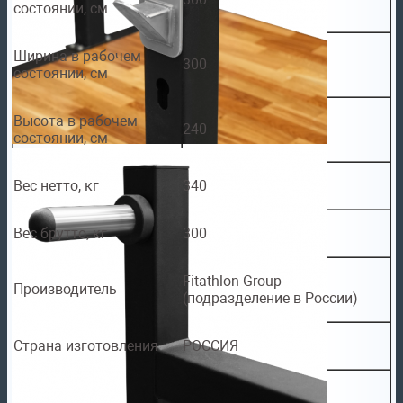
состоянии, см
Ширина в рабочем
300
состоянии, см
Высота в рабочем
240
состоянии, см
Вес нетто, кг
340
Вес брутто, кг
300
Fitathlon Group
Производитель
(подразделение в России)
Страна изготовления
РОССИЯ