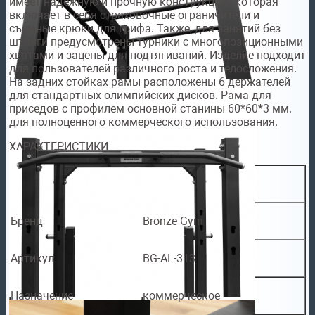
имеет надежную и прочную конструкцию, которая
включает в себя страховочные ограничители и
съемные крюки для грифа. Также, для занятий без
штанги предусмотрены турники с многопозиционными
хватами и зацепы для подтягиваний. Изделие подходит
для пользователей различного роста и телосложения.
На задних стойках рамы расположены 6 держателей
для стандартных олимпийских дисков. Рама для
приседов с профилем основной станины 60*60*3 мм.
для полноценного коммерческого использования.
ХАРАКТЕРИСТИКИ
Бренд
Bronze Gym
Артикул
BG-AL-313
Назначение
коммерческое