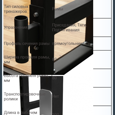
Тип силовых
Рамы
тренажеров
Приседания, Тяги,
Упражнения
Подтягивания
Профиль сечения рамы
прямоугольник
Ширина профиля рамы,
80
мм
Высота профиля рамы,
80
мм
Транспортировочные
Нет
ролики
Длина в рабочем
300