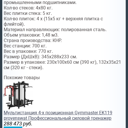
промышленными подшипниками.
Кол-во стеков:
4х80 кг.
Вес плитки стека:
5 кг.
Кол-во плиток:
4 х (15х5 кг + верхняя плитка с
флейтой).
Материал направляющих:
полированная сталь.
Объем упаковки:
1,48 м3.
Страна производства:
КНР.
Вес станции:
700 кг.
Вес в упаковке:
770 кг.
Размер (ДхШхВ):
345х288х233 см.
Размер в упаковке
:
230х100х60 см (390 кг), 132х35х21
см (320 кг - стеки).
Похожие товары
Мультистанция 4-х позиционная Gymmaster EK119
provenswat Профессиональный силовой тренажер
288 473
руб.