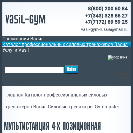
8(800)
200 60 84
Vasil-Gym
+7(343) 328 56 27
+7(7172)
69 59 25
vasil-gym-russia@mail.ru
О компании Васил
Каталог профессиональных силовых тренажеров Васил
Услуги Vasil
(
)
Ваша корзина
пуста
Главная
Каталог профессиональных силовых
тренажеров Васил
Силовые тренажеры Gymmaster
МУЛЬТИСТАНЦИЯ 4-Х ПОЗИЦИОННАЯ