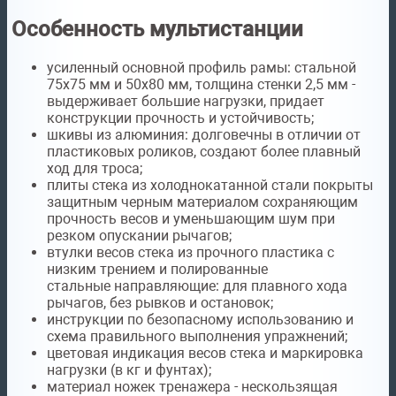
Особенность мультистанции
усиленный основной профиль рамы:
стальной
75х75 мм и 50х80 мм, толщина стенки 2,5 мм -
выдерживает большие нагрузки, придает
конструкции прочность и устойчивость;
шкивы из алюминия:
долговечны в отличии от
пластиковых роликов, создают более плавный
ход для троса;
плиты стека из холоднокатанной стали
покрыты
защитным черным материалом сохраняющим
прочность весов и уменьшающим шум при
резком опускании рычагов;
втулки весов стека из
прочного пластика с
низким трением и полированные
стальные
направляющие:
для плавного хода
рычагов, без рывков и остановок;
инструкции по
безопасному использованию
и
схема правильного выполнения упражнений;
цветовая индикация
весов стека и маркировка
нагрузки (в кг и фунтах);
материал ножек тренажера
- нескользящая