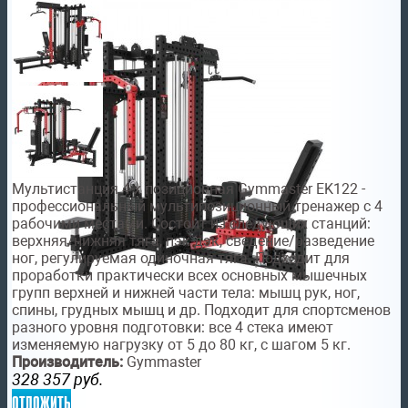
Мультистанция 4-х позиционная Gymmaster EK122 -
профессиональный мультипозиционный тренажер с 4
рабочими местами. Состоит из следующих станций:
верхняя/нижняя тяга, пэк-дэк, сведение/разведение
ног, регулируемая одиночная тяга. Подходит для
проработки практически всех основных мышечных
групп верхней и нижней части тела: мышц рук, ног,
спины, грудных мышц и др. Подходит для спортсменов
разного уровня подготовки: все 4 стека имеют
изменяемую нагрузку от 5 до 80 кг, с шагом 5 кг.
Производитель:
Gymmaster
328 357
руб.
отложить