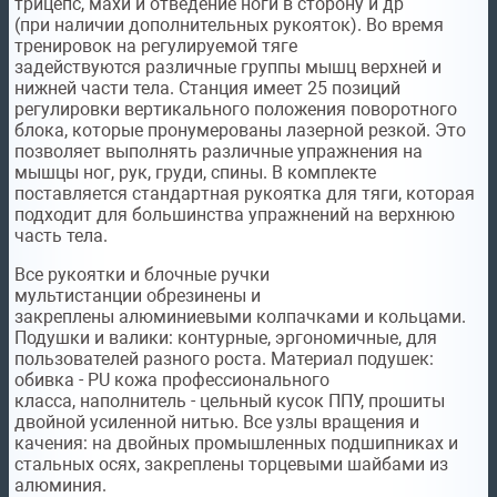
трицепс, махи и отведение ноги в сторону и др
(при наличии дополнительных рукояток). Во время
тренировок на регулируемой тяге
задействуются различные группы мышц верхней и
нижней части тела. Станция имеет
25
позиций
регулировки
вертикального положения поворотного
блока, которые пронумерованы лазерной резкой. Это
позволяет выполнять
различные упражнения
на
мышцы ног, рук, груди, спины. В комплекте
поставляется
стандартная рукоятка для тяги,
которая
подходит для большинства упражнений на верхнюю
часть тела.
Все рукоятки и блочные ручки
мультистанции
обрезинены и
закреплены
алюминиевыми колпачками и кольцами.
Подушки и валики:
контурные, эргономичные,
для
пользователей разного роста. Материал подушек:
обивка -
PU кожа профессионального
класса,
наполнитель - цельный кусок ППУ, прошиты
двойной усиленной нитью. Все узлы вращения и
качения:
на двойных промышленных подшипниках
и
стальных осях, закреплены торцевыми шайбами из
алюминия.