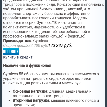
трицепсов в положении сидя. Конструкция выполнена с
учётом правильной биомеханики движений, что
позволяет спортсмену безопасно и эффективно
прорабатывать все головки трицепса. Модель
относится к серии Gymleco/10 и отличается
компактностью, надёжностью и удобством в
использовании, что делает её востребованной в
профессиональных залах {city_ro} и {region_ro}.
Производитель:
Gymleco
183 287
руб.
Старая цена:
222 300
руб.
отложить
Купить в кредит
Назначение и функционал
Gymleco 55 обеспечивает выполнение классического
упражнения на трицепсы сидя, которое является
ключевым для развития силы и массы рук.
Основная нагрузка
: длинная, медиальная и
латеральная головки трицепса;
Вторичная нагрузка
: мышцы плечевого пояса и
предплечья;