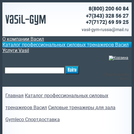
8(800)
200 60 84
Vasil-Gym
+7(343) 328 56 27
+7(7172)
69 59 25
vasil-gym-russia@mail.ru
О компании Васил
Каталог профессиональных силовых тренажеров Васил
Услуги Vasil
(
)
Ваша корзина
пуста
Главная
Каталог профессиональных силовых
тренажеров Васил
Силовые тренажеры для зала
Gymleco Спортдоставка