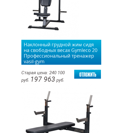
Наклонный грудной жим сидя
на свободных весах Gymleco 20
Профессиональный тренажер
vasil-gym
отложить
Старая цена:
240 100
197 963
руб.
руб.