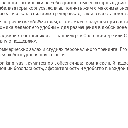
ванной тренировки плеч без риска компенсаторных движе
абилизаторы корпуса, если выполнять жим с максимально
оваться как в силовых тренировках, так и в восстановит
 на развитие объёма плеч, а также используется при сост
номика делают его удобным для размещения в любой зоне 
надёжных поставщиков — например, в Спортмастере или С
ивную поддержку.
 в коммерческих залах и студиях персонального тренинга. Е
ей любого уровня подготовки.
ron king, vasil, кумитеспорт, обеспечивая комплексный под
ющий безопасность, эффективность и удобство в каждой 