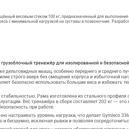
нащённый весовым стеком 100 кг, предназначенный для выполнения
ояса с минимальной нагрузкой на суставы и позвоночник. Разрабо
 грузоблочный тренажёр для изолированной и безопасно
е дельтовидных мышц, особенно переднего и среднего пу
лие строго вверх без смещения корпуса и избыточной наг
оляет безопасно использовать большие веса и избежать т
стабильностью. Рама изготовлена из стального профиля с
луатации. Вес тренажёра в сборе составляет 202 кг — это
безопасность при работе.
чно настраивать уровень нагрузки, что делает Gymleco 33
о и бесшумно, исключая рывки и позволяя сосредоточитьс