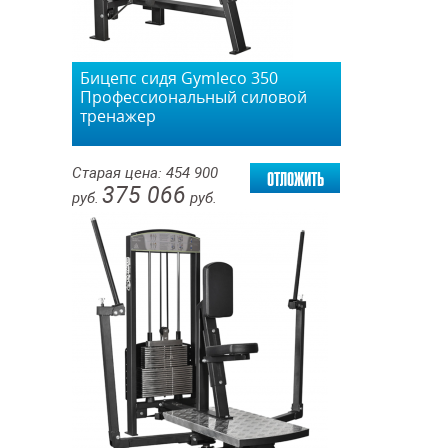
Бицепс сидя Gymleco 350
Профессиональный силовой
тренажер
отложить
Старая цена:
454 900
375 066
руб.
руб.