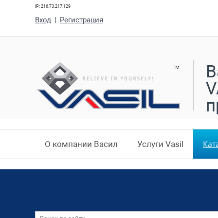
IP: 216.73.217.129
Вход
|
Регистрация
В
V
п
Кат
О компании Васил
Услуги Vasil