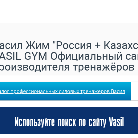
асил Жим "Россия + Казахс
ASIL GYM Официальный са
роизводителя тренажёров
алог профессиональных силовых тренажеров Васил
Используйте поиск по сайту Vasil