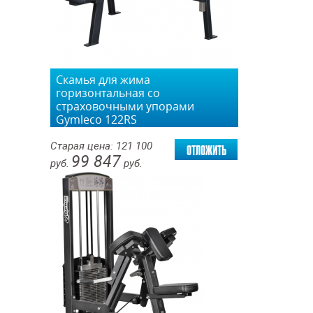
Скамья для жима
горизонтальная со
страховочными упорами
Gymleco 122RS
отложить
Старая цена:
121 100
99 847
руб.
руб.