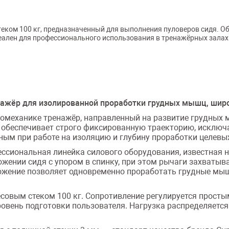
теком 100 кг, предназначенный для выполнения пуловеров сидя. 
ен для профессионального использования в тренажёрных залах и сп
нажёр для изолированной проработки грудных мышц, широ
иомеханике тренажёр, направленный на развитие грудных 
ь обеспечивает строго фиксированную траекторию, исклю
ным при работе на изоляцию и глубину проработки целев
ссиональная линейка силового оборудования, известная 
жении сидя с упором в спинку, при этом рычаги захватыва
ложение позволяет одновременно проработать грудные мы
есовым стеком 100 кг. Сопротивление регулируется прос
ровень подготовки пользователя. Нагрузка распределяется