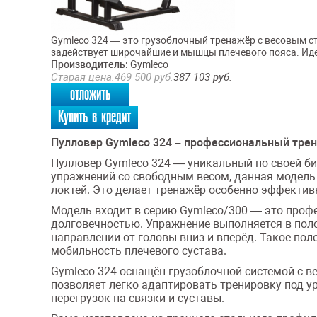
Gymleco 324 — это грузоблочный тренажёр с весовым с
задействует широчайшие и мышцы плечевого пояса. Идеал
Производитель:
Gymleco
Старая цена:
469 500
руб.
387 103
руб.
отложить
Купить в кредит
Пулловер Gymleco 324 – профессиональный тре
Пулловер Gymleco 324 — уникальный по своей б
упражнений со свободным весом, данная модел
локтей. Это делает тренажёр особенно эффектив
Модель входит в серию Gymleco/300 — это профе
долговечностью. Упражнение выполняется в поло
направлении от головы вниз и вперёд. Такое по
мобильность плечевого сустава.
Gymleco 324 оснащён грузоблочной системой с в
позволяет легко адаптировать тренировку под у
перегрузок на связки и суставы.