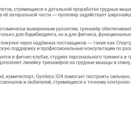
летов, стремящихся к детальной проработке грудных мышц,
в её латеральной части — пулловер задействует широчайши
натомически выверенным рукоятям, тренажёр обеспечивает
только для бодибилдинга, но и для фитнеса, функциональ
 покупке через надёжных поставщиков — таких как Спорт
ескую поддержку и профессиональные консультации по ра
ьзуется в фитнес-клубах, студиях персонального тренинга и
дополняет линейку тренажёров на грудные мышцы и спину
 vasil, кумитеспорт, Gymleco 324 помогает построить силь
ссионалов и любителей, стремящихся к точному контролю 