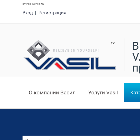
IP: 216.73.216.65
Вход
|
Регистрация
В
V
п
Кат
О компании Васил
Услуги Vasil