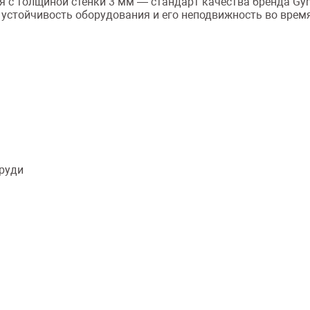
я с толщиной стенки 3 мм — стандарт качества бренда Gy
ует устойчивость оборудования и его неподвижность во врем
груди