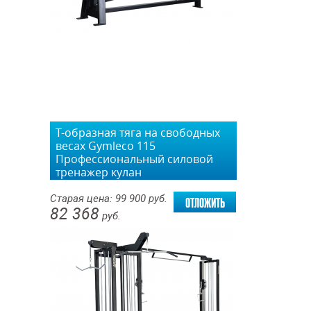
Т-образная тяга на свободных
весах Gymleco 115
Профессиональный силовой
тренажер кулан
отложить
Старая цена:
99 900
руб.
82 368
руб.