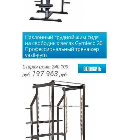
Наклонный грудной жим сидя
на свободных весах Gymleco 20
Профессиональный тренажер
vasil-gym
отложить
Старая цена:
240 100
197 963
руб.
руб.