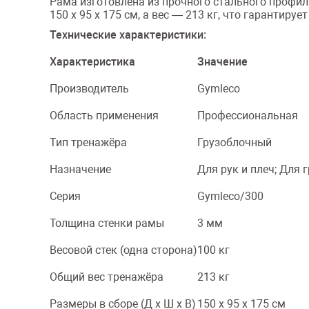
Рама изготовлена из прочного стального профил
150 х 95 х 175 см, а вес — 213 кг, что гарантир
Технические характеристики:
Характеристика
Значение
Производитель
Gymleco
Область применения
Профессиональная
Тип тренажёра
Грузоблочный
Назначение
Для рук и плеч; Для 
Серия
Gymleco/300
Толщина стенки рамы
3 мм
Весовой стек (одна сторона)
100 кг
Общий вес тренажёра
213 кг
Размеры в сборе (Д x Ш x В)
150 х 95 х 175 см