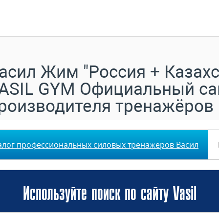
асил Жим "Россия + Казахс
ASIL GYM Официальный са
роизводителя тренажёров
алог профессиональных силовых тренажеров Васил
Используйте поиск по сайту Vasil