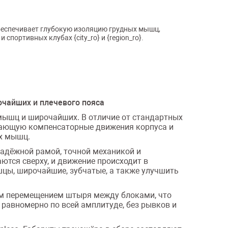
Обеспечивает глубокую изоляцию грудных мышц,
ортивных клубах {city_ro} и {region_ro}.
чайших и плечевого пояса
мышц и широчайших. В отличие от стандартных
чающую компенсаторные движения корпуса и
ых мышц.
надёжной рамой, точной механикой и
ются сверху, и движение происходит в
шцы, широчайшие, зубчатые, а также улучшить
тым перемещением штыря между блоками, что
 равномерно по всей амплитуде, без рывков и