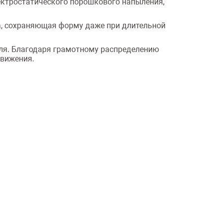
ектростатического порошкового напыления,
на, сохраняющая форму даже при длительной
еля. Благодаря грамотному распределению
движения.