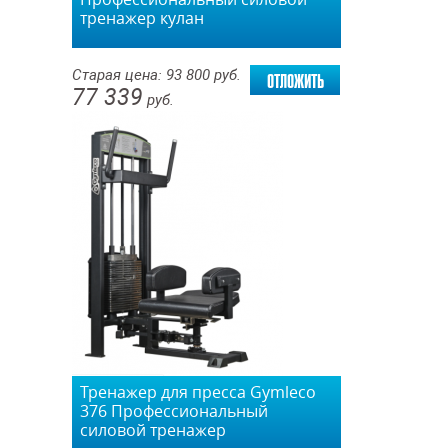
тренажер кулан
отложить
Старая цена:
93 800
руб.
77 339
руб.
Тренажер для пресса Gymleco
376 Профессиональный
силовой тренажер