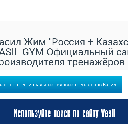
асил Жим "Россия + Казахс
ASIL GYM Официальный са
роизводителя тренажёров
алог профессиональных силовых тренажеров Васил
Используйте поиск по сайту Vasil