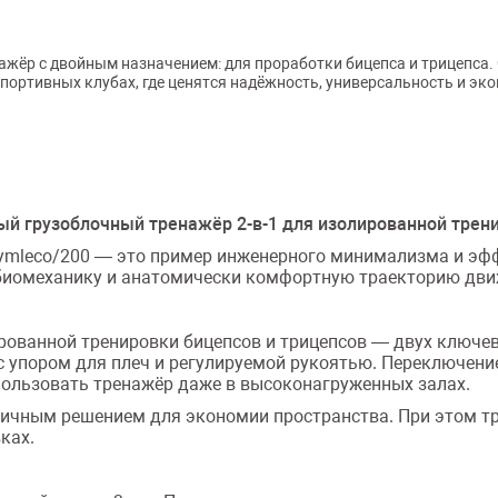
жёр с двойным назначением: для проработки бицепса и трицепса.
спортивных клубах, где ценятся надёжность, универсальность и эк
ый грузоблочный тренажёр 2-в-1 для изолированной тре
ymleco/200 — это пример инженерного минимализма и эфф
 биомеханику и анатомически комфортную траекторию дви
рованной тренировки бицепсов и трицепсов — двух ключев
 упором для плеч и регулируемой рукоятью. Переключени
спользовать тренажёр даже в высоконагруженных залах.
личным решением для экономии пространства. При этом тр
ках.