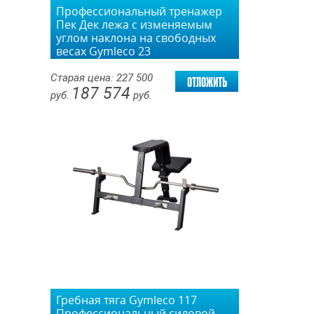
Профессиональный тренажер
Пек Дек лежа с изменяемым
углом наклона на свободных
весах Gymleco 23
отложить
Старая цена:
227 500
187 574
руб.
руб.
Гребная тяга Gymleco 117
Профессиональный силовой