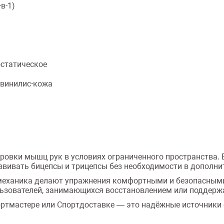
в-1)
остатическое
 винилис-кожа
ировки мышц рук в условиях ограниченного пространства.
звивать бицепсы и трицепсы без необходимости в дополн
механика делают упражнения комфортными и безопасными
ользователей, занимающихся восстановлением или поддер
ортмастере или Спортдоставке — это надёжные источники