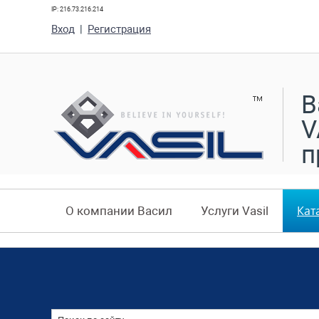
IP: 216.73.216.214
Вход
|
Регистрация
В
V
п
Кат
О компании Васил
Услуги Vasil