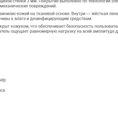
щиной стенки 3 мм. Покрытие выполнено по технологии эл
 механических повреждений.
 винилис-кожей на тканевой основе. Внутри — жёсткая пе
йчивы к влаге и дезинфицирующим средствам.
закрыт кожухом, что обеспечивает безопасность пользоват
атель ощущает равномерную нагрузку на всей амплитуде 
жёр
пса