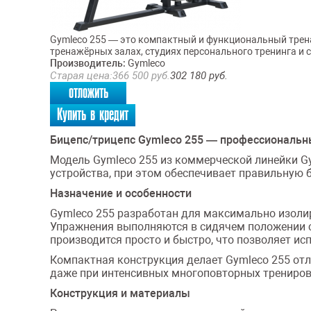
Gymleco 255 — это компактный и функциональный трена
тренажёрных залах, студиях персонального тренинга и 
Производитель:
Gymleco
Старая цена:
366 500
руб.
302 180
руб.
отложить
Купить в кредит
Бицепс/трицепс Gymleco 255 — профессиональн
Модель Gymleco 255 из коммерческой линейки G
устройства, при этом обеспечивает правильную
Назначение и особенности
Gymleco 255 разработан для максимально изоли
Упражнения выполняются в сидячем положении с
производится просто и быстро, что позволяет и
Компактная конструкция делает Gymleco 255 от
даже при интенсивных многоповторных трениров
Конструкция и материалы