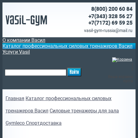
8(800)
200 60 84
Vasil-Gym
+7(343) 328 56 27
+7(7172)
69 59 25
vasil-gym-russia@mail.ru
О компании Васил
Каталог профессиональных силовых тренажеров Васил
Услуги Vasil
(
)
Ваша корзина
пуста
Главная
Каталог профессиональных силовых
тренажеров Васил
Силовые тренажеры для зала
Gymleco Спортдоставка