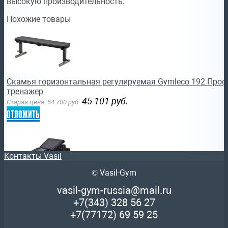
высокую производительность.
Похожие товары
Скамья горизонтальная регулируемая Gymleco 192 Про
тренажер
45 101
руб.
Старая цена:
54 700
руб.
отложить
Контакты Vasil
© Vasil-Gym
Скамья под отрицательным углом Gymleco 194 Професс
vasil-gym-russia@mail.ru
тренажер армс
+7(343)
328 56 27
60 354
руб.
Старая цена:
73 200
руб.
+7(77172)
69 59 25
отложить