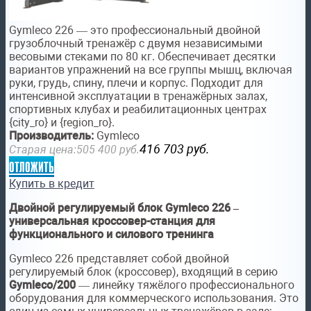
Gymleco 226 — это профессиональный двойной
грузоблочный тренажёр с двумя независимыми
весовыми стеками по 80 кг. Обеспечивает десятки
вариантов упражнений на все группы мышц, включая
руки, грудь, спину, плечи и корпус. Подходит для
интенсивной эксплуатации в тренажёрных залах,
спортивных клубах и реабилитационных центрах
{city_ro} и {region_ro}.
Производитель:
Gymleco
416 703
руб.
Старая цена:
505 400
руб.
отложить
Купить в кредит
Двойной регулируемый блок Gymleco 226 –
универсальная кроссовер-станция для
функционального и силового тренинга
Gymleco 226 представляет собой двойной
регулируемый блок (кроссовер), входящий в серию
Gymleco/200
— линейку тяжёлого профессионального
оборудования для коммерческого использования. Это