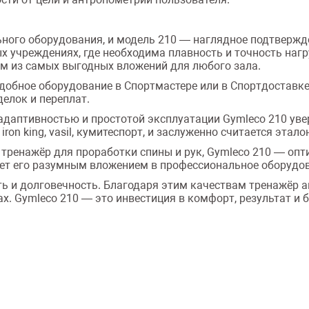
ного оборудования, и модель 210 — наглядное подтвержде
ых учреждениях, где необходима плавность и точность наг
им из самых выгодных вложений для любого зала.
одобное оборудование в Спортмастере или в Спортдоставк
елок и переплат.
адаптивностью и простотой эксплуатации Gymleco 210 уве
 iron king, vasil, кумитеспорт, и заслуженно считается эт
ренажёр для проработки спины и рук, Gymleco 210 — опт
лает его разумным вложением в профессиональное оборудо
и долговечность. Благодаря этим качествам тренажёр актив
х. Gymleco 210 — это инвестиция в комфорт, результат и 