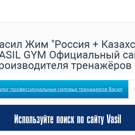
асил Жим "Россия + Казахс
ASIL GYM Официальный са
роизводителя тренажёров
алог профессиональных силовых тренажеров Васил
Используйте поиск по сайту Vasil