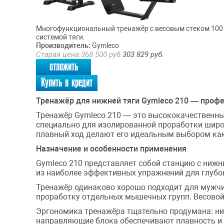
Многофункциональный тренажёр с весовым стеком 100 к
системой тяги.
Производитель:
Gymleco
Старая цена:
368 500
руб.
303 829
руб.
отложить
Купить в кредит
Тренажёр для нижней тяги Gymleco 210 — проф
Тренажёр Gymleco 210 — это высококачественны
специально для изолированной проработки широч
плавный ход делают его идеальным выбором как 
Назначение и особенности применения
Gymleco 210 представляет собой станцию с нижн
из наиболее эффективных упражнений для глубо
Тренажёр одинаково хорошо подходит для мужчин
проработку отдельных мышечных групп. Весовой 
Эргономика тренажёра тщательно продумана: низ
направляющие блока обеспечивают плавность и 