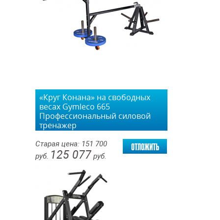
«Круг Конана» на свободных
весах Gymleco 665
Профессиональный силовой
тренажер
отложить
Старая цена:
151 700
125 077
руб.
руб.