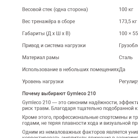
Весовой стек (одна сторона)
100 кг
Вес тренажёра в сборе
173,5 кг
Габариты (Д x Ш x В)
100 × 55
Привод и система нагрузки
Грузобл
Материал рамы
Сталь
Использование в небольших помещениях
Да
Уровень нагрузки
Регули
Почему выбирают Gymleco 210
Gymleco 210 — это синоним надёжности, эффект
риск травм. Благодаря тщательно подобранной 
Кроме этого, профессиональные спортсмены и тр
годами, не теряя плавности хода и визуальной п
Одним из немаловажных факторов является униве
корректировать амплитуду движения в зависимос