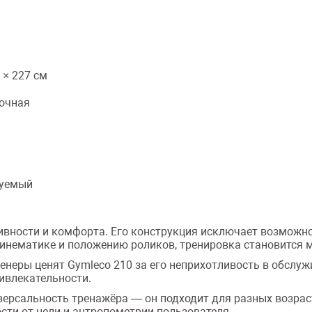
 × 227 см
очная
руемый
ивности и комфорта. Его конструкция исключает возможн
кинематике и положению роликов, тренировка становится 
енеры ценят Gymleco 210 за его неприхотливость в обслуж
ривлекательности.
рсальность тренажёра — он подходит для разных возраст
ти от цели и антропометрии пользователя.