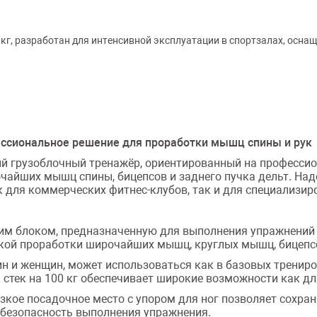
г, разработан для интенсивной эксплуатации в спортзалах, осна
ессиональное решение для проработки мышц спины и рук
й грузоблочный тренажёр, ориентированный на профессио
айших мышц спины, бицепсов и заднего пучка дельт. Над
для коммерческих фитнес-клубов, так и для специализир
им блоком, предназначенную для выполнения упражнений ти
кой проработки широчайших мышц, круглых мышц, бицепсо
 и женщин, может использоваться как в базовых тренировк
стек на 100 кг обеспечивает широкие возможности как для
кое посадочное место с упором для ног позволяет сохра
безопасность выполнения упражнения.