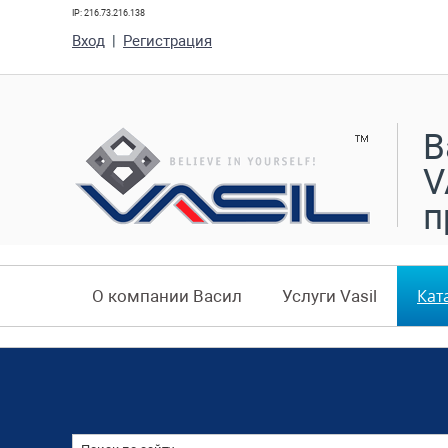
IP: 216.73.216.138
Вход
|
Регистрация
В
V
п
Кат
О компании Васил
Услуги Vasil