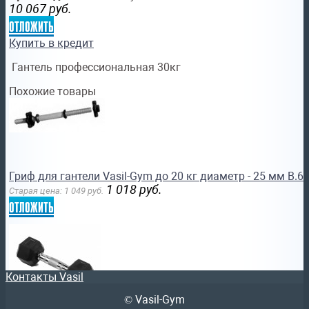
10 067
руб.
отложить
Купить в кредит
Гантель профессиональная 30кг
Похожие товары
Гриф для гантели Vasil-Gym до 20 кг диаметр - 25 мм В.6
1 018
руб.
Старая цена:
1 049
руб.
отложить
Контакты Vasil
© Vasil-Gym
Гантель гексагональная обрезиненная Vasil Gym Lite Weig