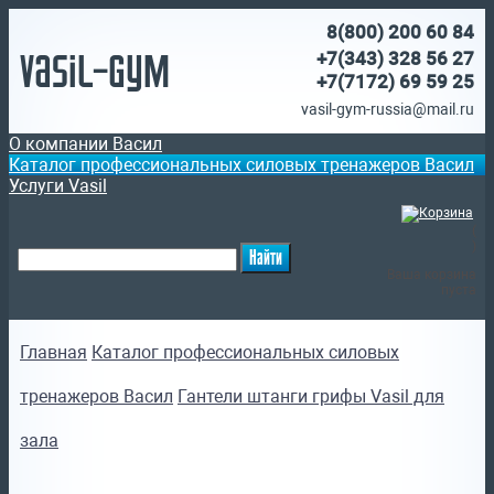
8(800)
200 60 84
Vasil-Gym
+7(343) 328 56 27
+7(7172)
69 59 25
vasil-gym-russia@mail.ru
О компании Васил
Каталог профессиональных силовых тренажеров Васил
Услуги Vasil
(
)
Ваша корзина
пуста
Главная
Каталог профессиональных силовых
тренажеров Васил
Гантели штанги грифы Vasil для
зала