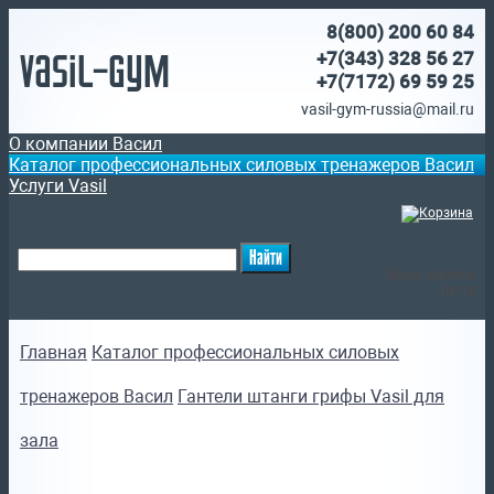
8(800)
200 60 84
Vasil-Gym
+7(343) 328 56 27
+7(7172)
69 59 25
vasil-gym-russia@mail.ru
О компании Васил
Каталог профессиональных силовых тренажеров Васил
Услуги Vasil
(
)
Ваша корзина
пуста
Главная
Каталог профессиональных силовых
тренажеров Васил
Гантели штанги грифы Vasil для
зала