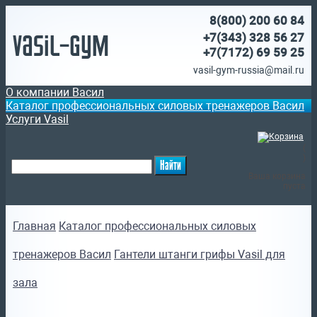
8(800)
200 60 84
Vasil-Gym
+7(343) 328 56 27
+7(7172)
69 59 25
vasil-gym-russia@mail.ru
О компании Васил
Каталог профессиональных силовых тренажеров Васил
Услуги Vasil
(
)
Ваша корзина
пуста
Главная
Каталог профессиональных силовых
тренажеров Васил
Гантели штанги грифы Vasil для
зала