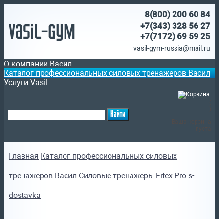
8(800)
200 60 84
Vasil-Gym
+7(343) 328 56 27
+7(7172)
69 59 25
vasil-gym-russia@mail.ru
О компании Васил
Каталог профессиональных силовых тренажеров Васил
Услуги Vasil
(
)
Ваша корзина
пуста
Главная
Каталог профессиональных силовых
тренажеров Васил
Силовые тренажеры Fitex Pro s-
dostavka