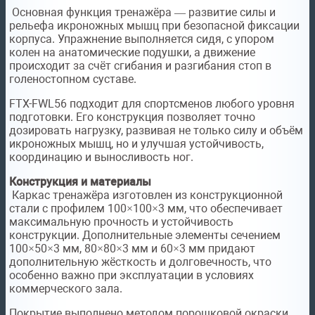
Основная функция тренажёра — развитие силы и
рельефа икроножных мышц при безопасной фиксации
корпуса. Упражнение выполняется сидя, с упором
колен на анатомические подушки, а движение
происходит за счёт сгибания и разгибания стоп в
голеностопном суставе.
FTX-FWL56 подходит для спортсменов любого уровня
подготовки. Его конструкция позволяет точно
дозировать нагрузку, развивая не только силу и объём
икроножных мышц, но и улучшая устойчивость,
координацию и выносливость ног.
Конструкция и материалы
Каркас тренажёра изготовлен из конструкционной
стали с профилем 100×100×3 мм, что обеспечивает
максимальную прочность и устойчивость
конструкции. Дополнительные элементы сечением
100×50×3 мм, 80×80×3 мм и 60×3 мм придают
дополнительную жёсткость и долговечность, что
особенно важно при эксплуатации в условиях
коммерческого зала.
Покрытие выполнено методом порошковой окраски,