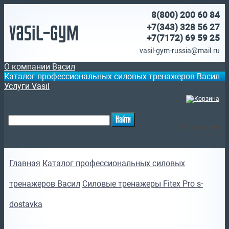
8(800)
200 60 84
Vasil-Gym
+7(343) 328 56 27
+7(7172)
69 59 25
vasil-gym-russia@mail.ru
О компании Васил
Каталог профессиональных силовых тренажеров Васил
Услуги Vasil
(
)
Ваша корзина
пуста
Главная
Каталог профессиональных силовых
тренажеров Васил
Силовые тренажеры Fitex Pro s-
dostavka