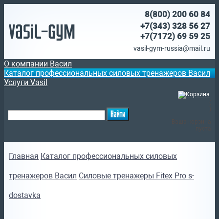
8(800)
200 60 84
Vasil-Gym
+7(343) 328 56 27
+7(7172)
69 59 25
vasil-gym-russia@mail.ru
О компании Васил
Каталог профессиональных силовых тренажеров Васил
Услуги Vasil
(
)
Ваша корзина
пуста
Главная
Каталог профессиональных силовых
тренажеров Васил
Силовые тренажеры Fitex Pro s-
dostavka