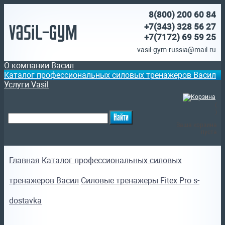
8(800)
200 60 84
Vasil-Gym
+7(343) 328 56 27
+7(7172)
69 59 25
vasil-gym-russia@mail.ru
О компании Васил
Каталог профессиональных силовых тренажеров Васил
Услуги Vasil
(
)
Ваша корзина
пуста
Главная
Каталог профессиональных силовых
тренажеров Васил
Силовые тренажеры Fitex Pro s-
dostavka