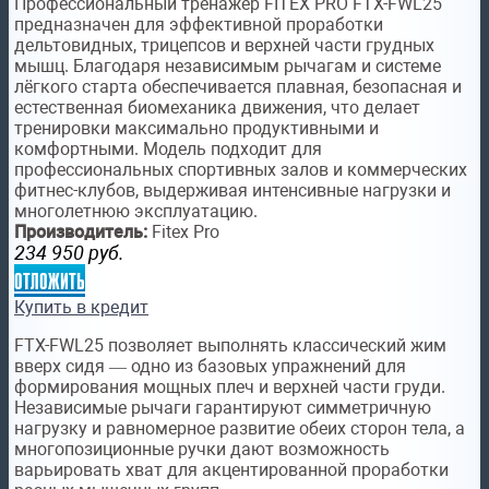
Профессиональный тренажёр FITEX PRO FTX-FWL25
предназначен для эффективной проработки
дельтовидных, трицепсов и верхней части грудных
мышц. Благодаря независимым рычагам и системе
лёгкого старта обеспечивается плавная, безопасная и
естественная биомеханика движения, что делает
тренировки максимально продуктивными и
комфортными. Модель подходит для
профессиональных спортивных залов и коммерческих
фитнес-клубов, выдерживая интенсивные нагрузки и
многолетнюю эксплуатацию.
Производитель:
Fitex Pro
234 950
руб.
отложить
Купить в кредит
FTX-FWL25 позволяет выполнять классический жим
вверх сидя — одно из базовых упражнений для
формирования мощных плеч и верхней части груди.
Независимые рычаги гарантируют симметричную
нагрузку и равномерное развитие обеих сторон тела, а
многопозиционные ручки дают возможность
варьировать хват для акцентированной проработки