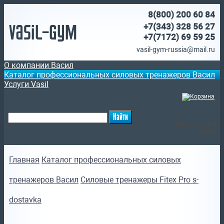
8(800)
200 60 84
Vasil-Gym
+7(343) 328 56 27
+7(7172)
69 59 25
vasil-gym-russia@mail.ru
О компании Васил
Каталог профессиональных силовых тренажеров Васил
Услуги Vasil
(
)
Ваша корзина
пуста
Главная
Каталог профессиональных силовых
тренажеров Васил
Силовые тренажеры Fitex Pro s-
dostavka