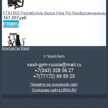
FTX-FB02 Разгибатель бедра Fitex Pro Профессиональны
161 207
руб.
отложить
Контакты Vasil
© Vasil-Gym
FTX-FWL03 Жим от груди сидя под углом вниз Fitex Pro
силовой тренажер
vasil-gym-russia@mail.ru
234 950
руб.
+7(343)
328 56 27
отложить
+7(77172)
69 59 25
Перейти на основной сайт
Создание сайта UR66.RU
Данный сайт использует файлы cookie и прочие похожие
технологии. В том числе, мы обрабатываем Ваш IP-адрес
FTX-82041 Рычажная тяга Fitex Pro Профессиональный с