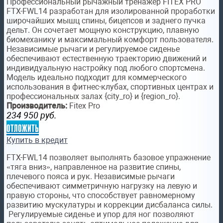
Профессиональный рычажный тренажёр FITEX PRO
FTX-FWL14 разработан для изолированной проработки
широчайших мышц спины, бицепсов и заднего пучка
дельт. Он сочетает мощную конструкцию, плавную
биомеханику и максимальный комфорт пользователя.
Независимые рычаги и регулируемое сиденье
обеспечивают естественную траекторию движений и
индивидуальную настройку под любого спортсмена.
Модель идеально подходит для коммерческого
использования в фитнес-клубах, спортивных центрах и
профессиональных залах {city_ro} и {region_ro}.
Производитель:
Fitex Pro
234 950
руб.
отложить
Купить в кредит
FTX-FWL14 позволяет выполнять базовое упражнение
«тяга вниз», направленное на развитие спины,
плечевого пояса и рук. Независимые рычаги
обеспечивают симметричную нагрузку на левую и
правую стороны, что способствует равномерному
развитию мускулатуры и коррекции дисбаланса силы.
Регулируемые сиденье и упор для ног позволяют