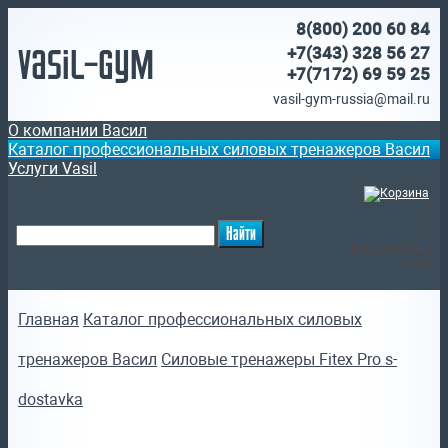
8(800)
200 60 84
Vasil-Gym
+7(343) 328 56 27
+7(7172)
69 59 25
vasil-gym-russia@mail.ru
О компании Васил
Каталог профессиональных силовых тренажеров Васил
Услуги Vasil
(
)
Ваша корзина
пуста
Главная
Каталог профессиональных силовых
тренажеров Васил
Силовые тренажеры Fitex Pro s-
dostavka