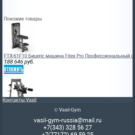
Похожие товары
FTX-61F10 Бицепс машина Fitex Pro Профессиональный с
188 646
руб.
отложить
Контакты Vasil
© Vasil-Gym
FTX-FWL26 Дельта машина Fitex Pro Профессиональный 
172 354
руб.
vasil-gym-russia@mail.ru
отложить
+7(343)
328 56 27
+7(77172)
69 59 25