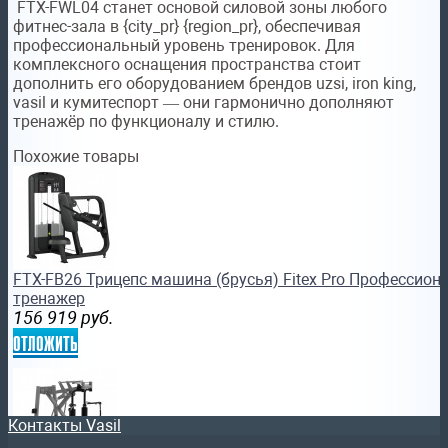
FTX-FWL04 станет основой силовой зоны любого
фитнес-зала в {city_pr} {region_pr}, обеспечивая
профессиональный уровень тренировок. Для
комплексного оснащения пространства стоит
дополнить его оборудованием брендов uzsi, iron king,
vasil и кумитеспорт — они гармонично дополняют
тренажёр по функционалу и стилю.
Похожие товары
FTX-FB26 Трицепс машина (брусья) Fitex Pro Профессио
тренажер
156 919
руб.
отложить
Контакты Vasil