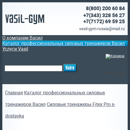
8(800)
200 60 84
Vasil-Gym
+7(343) 328 56 27
+7(7172)
69 59 25
vasil-gym-russia@mail.ru
О компании Васил
Каталог профессиональных силовых тренажеров Васил
Услуги Vasil
(
)
Ваша корзина
пуста
Главная
Каталог профессиональных силовых
тренажеров Васил
Силовые тренажеры Fitex Pro s-
dostavka