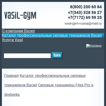
8(800)
200 60 84
Vasil-Gym
+7(343) 328 56 27
+7(7172)
69 59 25
vasil-gym-russia@mail.ru
О компании Васил
Каталог профессиональных силовых тренажеров Васил
Услуги Vasil
(
)
Ваша корзина
пуста
Главная
Каталог профессиональных силовых
тренажеров Васил
Силовые тренажеры Fitex Pro s-
dostavka