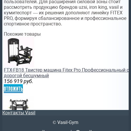
пользователей. Для расширения силовой зоны стоит
рассмотреть продукцию брендов uzsi, iron king, vasil и
кумитеспорт — их решения дополняют линейку FITEX
PRO, формируя сбалансированное и профессиональное
спортивное пространство.
Похожие товары
FTX-FB18 Твистер машина Fitex Pro Профессиональный с
дорогой бесшумный
156 919
руб.
отложить
Контакты Vasil
© Vasil-Gym
FTX-FB17 Угловая блочная рамка (кроссовер) Fitex Pro 