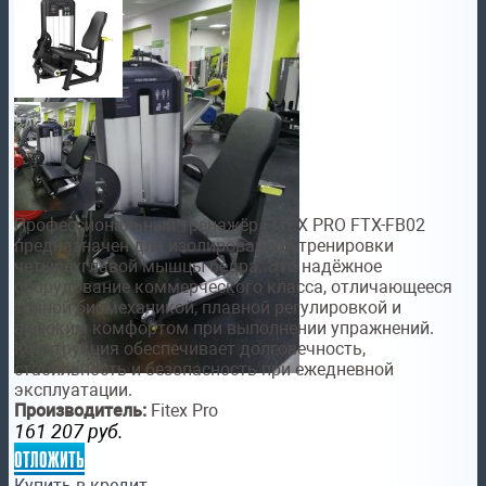
Профессиональный тренажёр FITEX PRO FTX-FB02
предназначен для изолированной тренировки
четырёхглавой мышцы бедра. Это надёжное
оборудование коммерческого класса, отличающееся
точной биомеханикой, плавной регулировкой и
высоким комфортом при выполнении упражнений.
Конструкция обеспечивает долговечность,
стабильность и безопасность при ежедневной
эксплуатации.
Производитель:
Fitex Pro
161 207
руб.
отложить
Купить в кредит