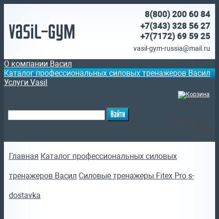
8(800)
200 60 84
Vasil-Gym
+7(343) 328 56 27
+7(7172)
69 59 25
vasil-gym-russia@mail.ru
О компании Васил
Каталог профессиональных силовых тренажеров Васил
Услуги Vasil
(
)
Ваша корзина
пуста
Главная
Каталог профессиональных силовых
тренажеров Васил
Силовые тренажеры Fitex Pro s-
dostavka