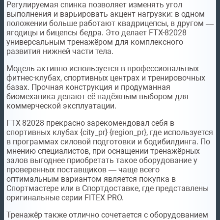
Регулируемая спинка позволяет изменять угол
выполнения и варьировать акцент нагрузки: в одном
положении больше работают квадрицепсы, в другом —
ягодицы и бицепсы бедра. Это делает FTX-82028
универсальным тренажёром для комплексного
развития нижней части тела.
Модель активно используется в профессиональных
фитнес-клубах, спортивных центрах и тренировочных
базах. Прочная конструкция и продуманная
биомеханика делают её надёжным выбором для
коммерческой эксплуатации.
FTX-82028 прекрасно зарекомендовал себя в
спортивных клубах {city_pr} {region_pr}, где используется
в программах силовой подготовки и бодибилдинга. По
мнению специалистов, при оснащении тренажёрных
залов выгоднее приобретать такое оборудование у
проверенных поставщиков — чаще всего
оптимальным вариантом является покупка в
Спортмастере или в Спортдоставке, где представлены
оригинальные серии FITEX PRO.
Тренажёр также отлично сочетается с оборудованием