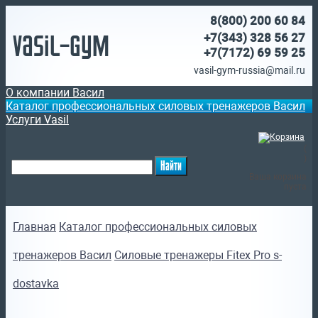
8(800)
200 60 84
Vasil-Gym
+7(343) 328 56 27
+7(7172)
69 59 25
vasil-gym-russia@mail.ru
О компании Васил
Каталог профессиональных силовых тренажеров Васил
Услуги Vasil
(
)
Ваша корзина
пуста
Главная
Каталог профессиональных силовых
тренажеров Васил
Силовые тренажеры Fitex Pro s-
dostavka