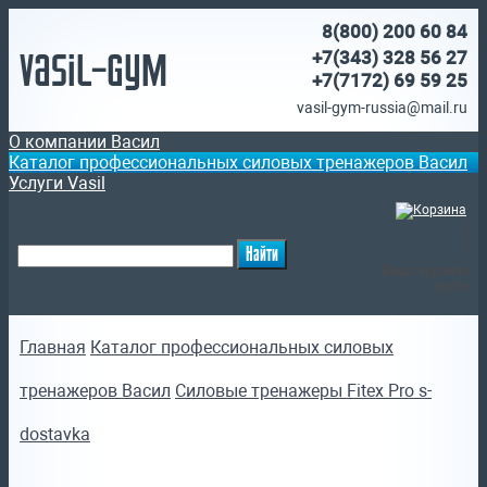
8(800)
200 60 84
Vasil-Gym
+7(343) 328 56 27
+7(7172)
69 59 25
vasil-gym-russia@mail.ru
О компании Васил
Каталог профессиональных силовых тренажеров Васил
Услуги Vasil
(
)
Ваша корзина
пуста
Главная
Каталог профессиональных силовых
тренажеров Васил
Силовые тренажеры Fitex Pro s-
dostavka