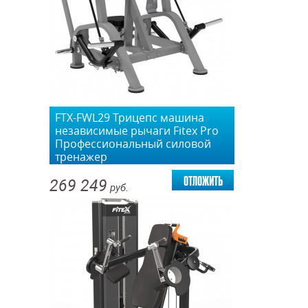
FTX-FWL29 Трицепс машина
независимые рычаги Fitex Pro
Профессиональный силовой
тренажер
отложить
269 249
руб.