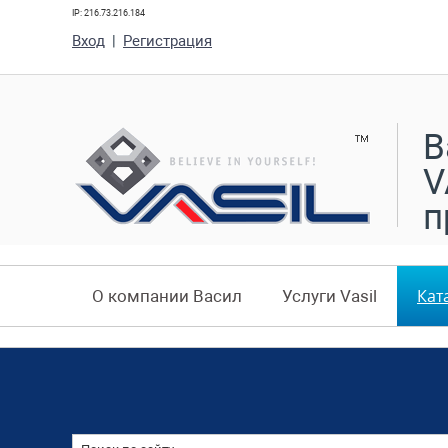
IP: 216.73.216.184
Вход
|
Регистрация
В
V
п
Кат
О компании Васил
Услуги Vasil