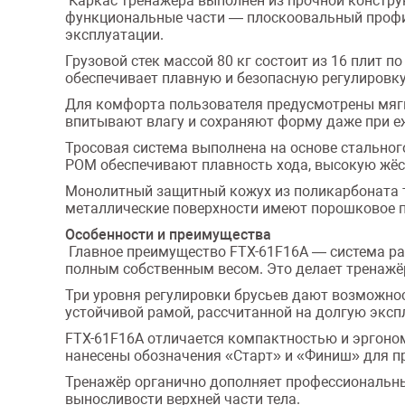
Каркас тренажёра выполнен из прочной констру
функциональные части — плоскоовальный профил
эксплуатации.
Грузовой стек массой 80 кг состоит из 16 плит 
обеспечивает плавную и безопасную регулировку
Для комфорта пользователя предусмотрены мягки
впитывают влагу и сохраняют форму даже при е
Тросовая система выполнена на основе стальног
POM обеспечивают плавность хода, высокую жёс
Монолитный защитный кожух из поликарбоната т
металлические поверхности имеют порошковое п
Особенности и преимущества
Главное преимущество FTX-61F16A — система раз
полным собственным весом. Это делает тренажё
Три уровня регулировки брусьев дают возможно
устойчивой рамой, рассчитанной на долгую эксп
FTX-61F16A отличается компактностью и эргоно
нанесены обозначения «Старт» и «Финиш» для п
Тренажёр органично дополняет профессиональные 
выносливости верхней части тела.