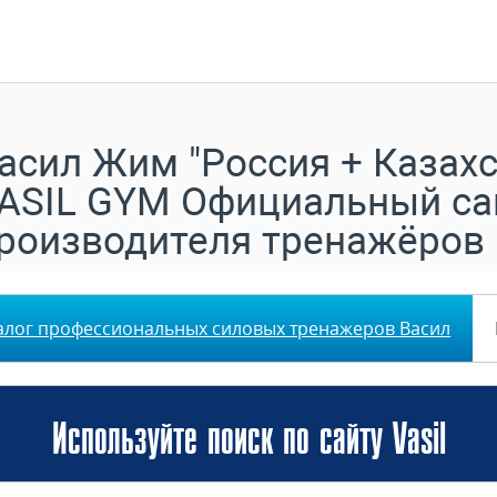
асил Жим "Россия + Казахс
ASIL GYM Официальный са
роизводителя тренажёров
алог профессиональных силовых тренажеров Васил
Используйте поиск по сайту Vasil