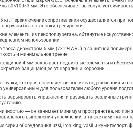
кционной стали марки Q235. Основные элементы имеют п
ь 50×100×3 мм. Это обеспечивает высокую устойчивость 
по 5 кг. Переключение сопротивления осуществляется при п
 нагрузки без остановки тренировки.
е элементы из пенополиуретана, обтянутые искусственно
жедневном использовании.
о троса диаметром 6 мм (7×19-IWRC) в защитной полимерн
ткость и минимальное трение.
олщиной 4 мм закрывает подвижные элементы и обеспечив
окрытие, защищающее от царапин и коррозии.
грузки, которая позволяет выполнять подтягивания и отж
р универсальным для пользователей любого уровня подго
сть варьировать упражнения и развивать различные груп
луатацию.
мичностью — он занимает минимум пространства, но при 
равильного выполнения упражнений, а также памятка по 
серии оборудования uzsi, iron king, vasil и кумитеспорт,