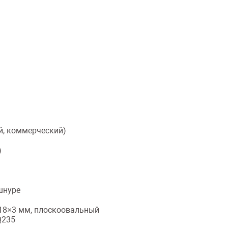
й, коммерческий)
)
шнуре
18×3 мм, плоскоовальный
Q235