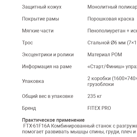
Защитный кожух
Монолитный поликар
Покрытие рамы
Порошковая краска
Мягкие части
Пенополиуретан + ис
Трос
Стальной Ø6 мм (7×1
Эксцентрики и ролики
Материал POM
Информация на раме
«Старт/Финиш» упра
2 коробки (1600×740
Упаковка
грузоблоки
Общий вес в упаковке
235 кг
Бренд
FITEX PRO
Практическое применение
FTX-61F16A Комбинированный станок с разгруже
помогает развивать мышцы спины, груди, плеч и 