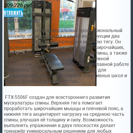
209 226
руб.
отложить
Купить в кредит
FTX-5506F — это универсальный профессиональный
тренажёр, объединяющий в одной конструкции два
ключевых упражнения: верхнюю и нижнюю тягу. Он
обеспечивает комплексную тренировку широчайших,
ромбовидных и трапециевидных мышц спины, а также
задних дельт и бицепсов. Благодаря надёжной
конструкции, анатомической посадке и плавной работе
механизма, тренажёр идеально подходит для
профессиональных фитнес-клубов, спортивных школ и
залов с высокой проходимостью.
FTX-5506F создан для всестороннего развития
мускулатуры спины. Верхняя тяга помогает
проработать широчайшие мышцы и плечевой пояс, а
нижняя тяга акцентирует нагрузку на среднюю часть
спины, улучшая её толщину и силу. Возможность
выполнять упражнения в двух плоскостях делает
тренажёр универсальным решением для любых