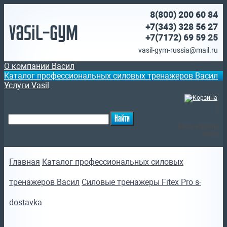
8(800)
200 60 84
Vasil-Gym
+7(343) 328 56 27
+7(7172)
69 59 25
vasil-gym-russia@mail.ru
О компании Васил
Каталог профессиональных силовых тренажеров Васил
Услуги Vasil
(
)
Ваша корзина
пуста
Главная
Каталог профессиональных силовых
тренажеров Васил
Силовые тренажеры Fitex Pro s-
dostavka