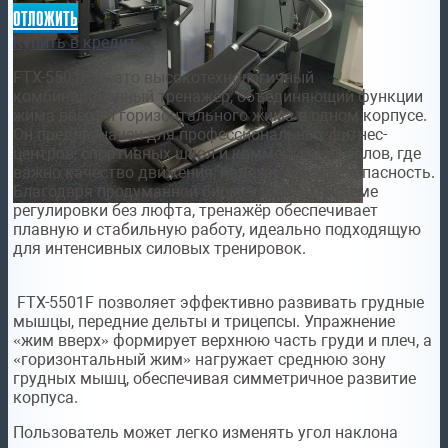
отложить
Купить в кредит
FTX-5501F — это высокотехнологичный
комбинированный тренажёр, объединяющий функции
жима вверх и горизонтального жима в одном корпусе.
Он предназначен для профессиональных фитнес-
центров, спортивных школ и коммерческих залов, где
важно качество движения, надёжность и безопасность.
Благодаря продуманной биомеханике и системе
регулировки без люфта, тренажёр обеспечивает
плавную и стабильную работу, идеально подходящую
для интенсивных силовых тренировок.
FTX-5501F позволяет эффективно развивать грудные
мышцы, передние дельты и трицепсы. Упражнение
«жим вверх» формирует верхнюю часть груди и плеч, а
«горизонтальный жим» нагружает среднюю зону
грудных мышц, обеспечивая симметричное развитие
корпуса.
Пользователь может легко изменять угол наклона