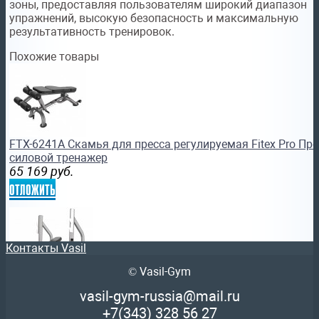
зоны, предоставляя пользователям широкий диапазон
упражнений, высокую безопасность и максимальную
результативность тренировок.
Похожие товары
FTX-6241A Скамья для пресса регулируемая Fitex Pro П
силовой тренажер
65 169
руб.
отложить
Контакты Vasil
© Vasil-Gym
FTX-61A38 Скамейка для жима под углом вверх Профес
vasil-gym-russia@mail.ru
тренажер
+7(343)
328 56 27
123 478
руб.