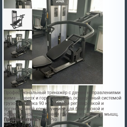
Профессиональный тренажёр с двумя направлениями
жима — вверх и горизонтально, оснащённый системой
грузового стека 90 кг, плавной регулировкой и
эргономичной конструкцией для безопасной и
эффективной тренировки грудных и плечевых мышц.
Производитель:
Fitex Pro
230 663
руб.