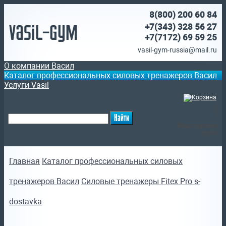
8(800)
200 60 84
Vasil-Gym
+7(343) 328 56 27
+7(7172)
69 59 25
vasil-gym-russia@mail.ru
О компании Васил
Каталог профессиональных силовых тренажеров Васил
Услуги Vasil
(
)
Ваша корзина
пуста
Главная
Каталог профессиональных силовых
тренажеров Васил
Силовые тренажеры Fitex Pro s-
dostavka