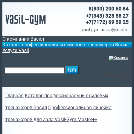
8(800)
200 60 84
Vasil-Gym
+7(343) 328 56 27
+7(7172)
69 59 25
vasil-gym-russia@mail.ru
О компании Васил
Каталог профессиональных силовых тренажеров Васил
Услуги Vasil
(
)
Ваша корзина
пуста
Главная
Каталог профессиональных силовых
тренажеров Васил
Профессиональная линейка
тренажеров для зала Vasil-Gym Master+»