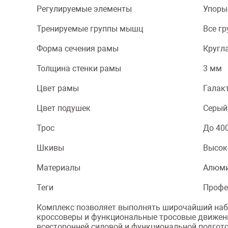
Регулируемые элементы
Упоры 
Тренируемые группы мышц
Все г
Форма сечения рамы
Кругл
Толщина стенки рамы
3 мм
Цвет рамы
Галак
Цвет подушек
Серый
Трос
До 40
Шкивы
Высок
Материалы
Алюми
Теги
Профе
Комплекс позволяет выполнять широчайший набор
кроссоверы и функциональные тросовые движения
всесторонней силовой и функциональной подгото