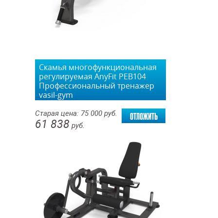
Скамья многофункциональная
регулируемая AnyFit PEB104
Профессиональный тренажер
vasil-gym
отложить
Старая цена:
75 000
руб.
61 838
руб.