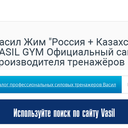
асил Жим "Россия + Казахс
ASIL GYM Официальный са
роизводителя тренажёров
алог профессиональных силовых тренажеров Васил
Используйте поиск по сайту Vasil