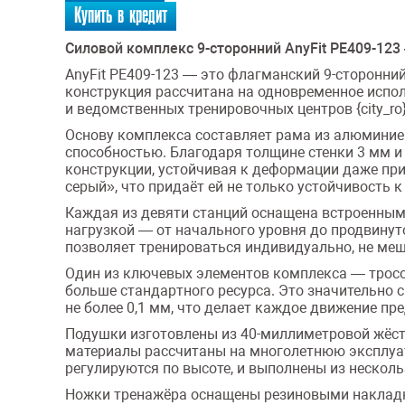
Купить в кредит
Силовой комплекс 9-сторонний AnyFit PE409-12
AnyFit PE409-123 — это флагманский 9-сторонни
конструкция рассчитана на одновременное испо
и ведомственных тренировочных центров {city_ro} 
Основу комплекса составляет рама из алюминиев
способностью. Благодаря толщине стенки 3 мм 
конструкции, устойчивая к деформации даже пр
серый», что придаёт ей не только устойчивость 
Каждая из девяти станций оснащена встроенным
нагрузкой — от начального уровня до продвинут
позволяет тренироваться индивидуально, не меш
Один из ключевых элементов комплекса — тросов
больше стандартного ресурса. Это значительно
не более 0,1 мм, что делает каждое движение п
Подушки изготовлены из 40-миллиметровой жёстк
материалы рассчитаны на многолетнюю эксплуата
регулируются по высоте, и выполнены из несколь
Ножки тренажёра оснащены резиновыми накладк