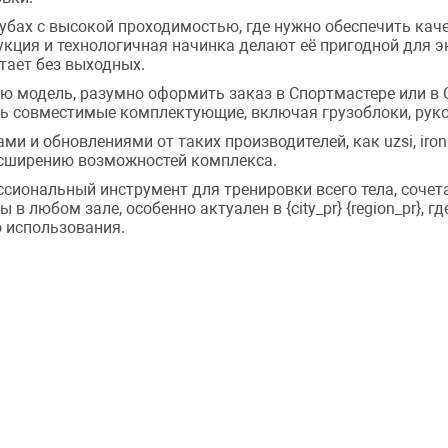
убах с высокой проходимостью, где нужно обеспечить ка
укция и технологичная начинка делают её пригодной для э
тает без выходных.
ю модель, разумно оформить заказ в Спортмастере или в С
ть совместимые комплектующие, включая грузоблоки, рук
 и обновлениями от таких производителей, как uzsi, iron k
асширению возможностей комплекса.
ссиональный инструмент для тренировки всего тела, сочет
в любом зале, особенно актуален в {city_pr} {region_pr}, 
 использования.