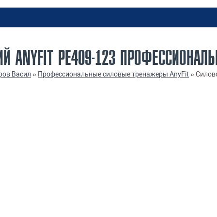
ИЙ ANYFIT PE409-123 ПРОФЕССИОНАЛ
ров Васил
»
Профессиональные силовые тренажеры AnyFit
»
Силово