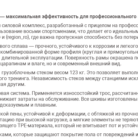
3 — максимальная эффективность для профессионального
й силовой комплекс, разработанный с прицелом на профе
льзование восьми спортсменами, что делает его идеальны
и {region_ro}, где важна пропускная способность без потер
ого сплава — прочного, устойчивого к коррозии и легко
и комбинированной форме профиля (круглая и прямоугольн
и длительной эксплуатации. Поверхность рамы окрашена 
к царапинам и влаге, но и современный внешний вид.
 грузоблочным стеком весом 123 кг. Это позволяет выпо
ого тренинга. Независимость стеков между станциями ис
ая другим.
ая система. Применяется износостойкий трос, рассчитанн
 снижает затраты на обслуживание. Все шкивы изготовле
редсказуемым и плавным.
ой пены, устойчивой к деформации, с обтяжкой из прочно
цию при высокой нагрузке, а мягкие элементы не теряют
зящего TPE-материала, который не впитывает пот и устойчи
ами, которые защищают покрытие пола от повреждений и 