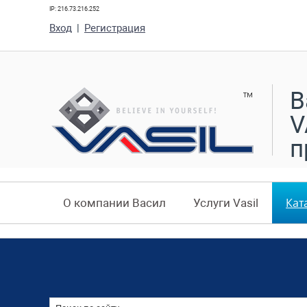
IP: 216.73.216.252
Вход
|
Регистрация
В
V
п
Кат
О компании Васил
Услуги Vasil