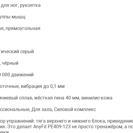
для ног, рукоятка
руппы мышц
ая, прямоугольная
тический серый
, чёрный
0 000 движений
оточные, вибрация до 0,1 мм
ниевый сплав, жёсткая пена 40 мм, винилис-кожа
ссиональные, Для зала, Силовой комплекс
 упражнений: тяга верхнего и нижнего блока, приведение 
. Это делает AnyFit PE409-123 не просто тренажёром, а п
вки.