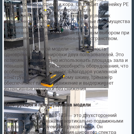
плечевого пояса, спины и кора. Он входит в линейку PE
от бренда AnyFit и оптимизирован для
профессионального использования в условиях
повышенной проходимости. Его главные преимущества
— компактность, надёжность и продуманная
биомеханика, что делает его актуальным выбором при
оснащении залов с ограниченным пространством.
Особенность данной модели — возможность
одновременной тренировки двух пользователей. Это
позволяет рационально использовать площадь зала и
повышает пропускную способность оборудования, что
особенно важно в часы пик. Благодаря усиленной
конструкции и высокоточному шкиву, тренажёр
обеспечивает плавное движение и выдерживает
интенсивные нагрузки без снижения
функциональности.
Конструкция и преимущества модели
Кроссовер AnyFit PE403-123 — это двухсторонний
грузоблочный тренажёр с вертикально подвижными
шкивами и регулируемыми рукоятками. Он
предназначен для выполнения широкого спектра