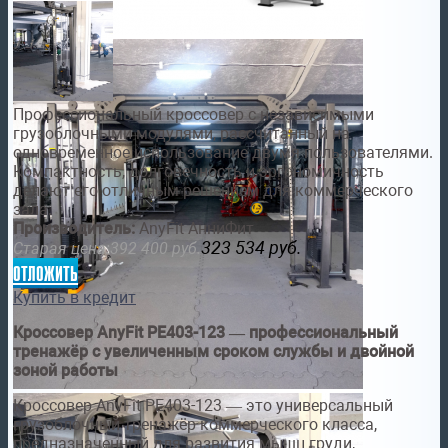
Профессиональный кроссовер с независимыми
грузоблочными модулями, рассчитанный на
одновременное использование двумя пользователями.
Компактность, долговечность и эргономичность
делают его отличным решением для коммерческого
зала.
Производитель:
AnyFit АнниФит
323 534
руб.
Старая цена:
392 400
руб.
отложить
Купить в кредит
Кроссовер AnyFit PE403-123 — профессиональный
тренажёр с увеличенным сроком службы и двойной
зоной работы
Кроссовер AnyFit PE403-123 — это универсальный
грузоблочный тренажёр коммерческого класса,
предназначенный для развития мышц груди,