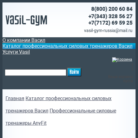
8(800)
200 60 84
Vasil-Gym
+7(343) 328 56 27
+7(7172)
69 59 25
vasil-gym-russia@mail.ru
О компании Васил
Каталог профессиональных силовых тренажеров Васил
Услуги Vasil
(
)
Ваша корзина
пуста
Главная
Каталог профессиональных силовых
тренажеров Васил
Профессиональные силовые
тренажеры AnyFit