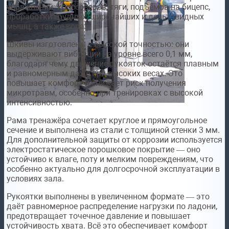
упражнений: кроссоверов, тяги, подъёмов на бицепс,
проработки грудных, широчайших и дельтовидных
мышц, а также кора.
Шкивы изготовлены с высокой точностью: они
выдерживают вибрации на уровне всего 0,1 мм,
благодаря чему движение рукояток остаётся плавным
и равномерным даже при высоких весах. Это
повышает комфорт и снижает риск получения
микротравм, особенно при тренировках с высокой
интенсивностью.
Рама тренажёра сочетает круглое и прямоугольное
сечение и выполнена из стали с толщиной стенки 3 мм.
Для дополнительной защиты от коррозии используется
электростатическое порошковое покрытие — оно
устойчиво к влаге, поту и мелким повреждениям, что
особенно актуально для долгосрочной эксплуатации в
условиях зала.
Рукоятки выполнены в увеличенном формате — это
даёт равномерное распределение нагрузки по ладони,
предотвращает точечное давление и повышает
устойчивость хвата. Всё это обеспечивает комфорт