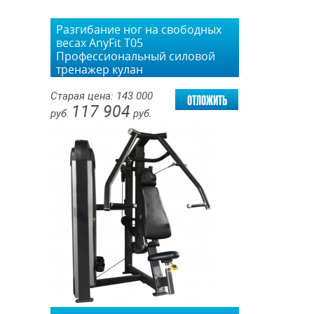
Разгибание ног на свободных
весах AnyFit T05
Профессиональный силовой
тренажер кулан
отложить
Старая цена:
143 000
117 904
руб.
руб.