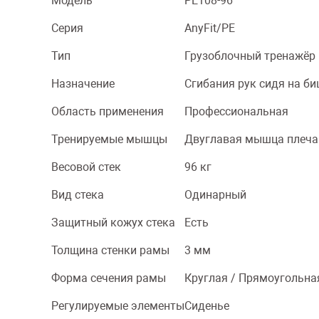
Модель
PE108-96
Серия
AnyFit/PE
Тип
Грузоблочный тренажёр
Назначение
Сгибания рук сидя на би
Область применения
Профессиональная
Тренируемые мышцы
Двуглавая мышца плеча 
Весовой стек
96 кг
Вид стека
Одинарный
Защитный кожух стека
Есть
Толщина стенки рамы
3 мм
Форма сечения рамы
Круглая / Прямоугольна
Регулируемые элементы
Сиденье