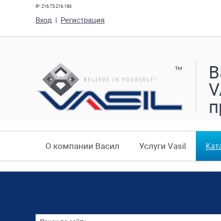
IP: 216.73.216.186
Вход
|
Регистрация
В
V
п
Кат
О компании Васил
Услуги Vasil