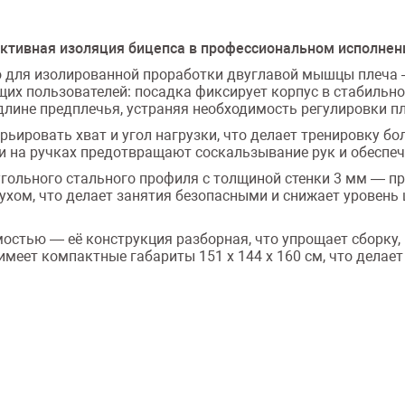
ективная изоляция бицепса в профессиональном исполнен
о для изолированной проработки двуглавой мышцы плеча 
щих пользователей: посадка фиксирует корпус в стабильн
длине предплечья, устраняя необходимость регулировки п
ировать хват и угол нагрузки, что делает тренировку бо
и на ручках предотвращают соскальзывание рук и обеспе
гольного стального профиля с толщиной стенки 3 мм — пр
ухом, что делает занятия безопасными и снижает уровень 
остью — её конструкция разборная, что упрощает сборку
 имеет компактные габариты 151 х 144 х 160 см, что дела