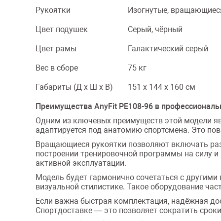
Рукоятки
Изогнутые, вращающиес
Цвет подушек
Серый, чёрный
Цвет рамы
Галактический серый
Вес в сборе
75 кг
Габариты (Д х Ш х В)
151 х 144 х 160 см
Преимущества AnyFit PE108-96 в профессиональ
Одним из ключевых преимуществ этой модели яв
адаптируется под анатомию спортсмена. Это пов
Вращающиеся рукоятки позволяют включать разл
построении тренировочной программы на силу и
активной эксплуатации.
Модель будет гармонично сочетаться с другими по
визуальной стилистике. Такое оборудование час
Если важна быстрая комплектация, надёжная дос
Спортдоставке — это позволяет сократить сроки