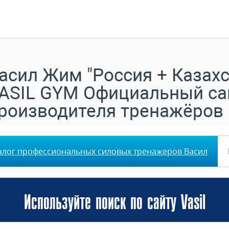
асил Жим "Россия + Казахс
ASIL GYM Официальный са
роизводителя тренажёров
алог профессиональных силовых тренажеров Васил
Используйте поиск по сайту Vasil